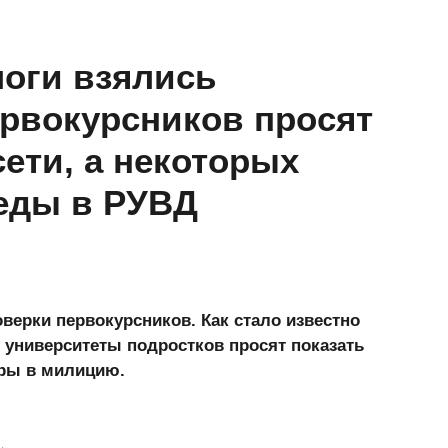
оги взялись
первокурсников просят
сети, а некоторых
еды в РУВД
верки первокурсников. Как стало известно
в университеты подростков просят показать
оры в милицию.