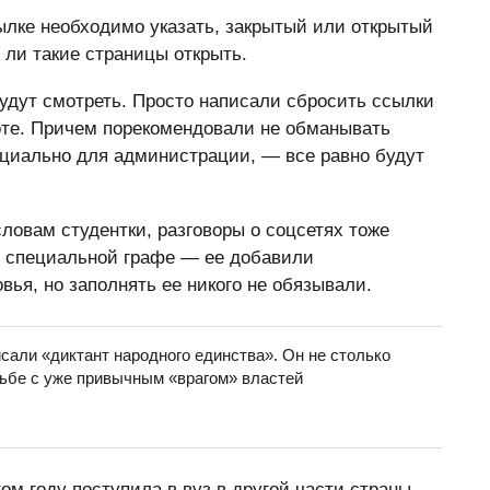
сылке необходимо указать, закрытый или открытый
 ли такие страницы открыть.
будут смотреть. Просто написали сбросить ссылки
оте. Причем порекомендовали не обманывать
ециально для администрации, — все равно будут
ловам студентки, разговоры о соцсетях тоже
в специальной графе — ее добавили
вья, но заполнять ее никого не обязывали.
сали «диктант народного единства». Он не столько
рьбе с уже привычным «врагом» властей
ом году поступила в вуз в другой части страны,