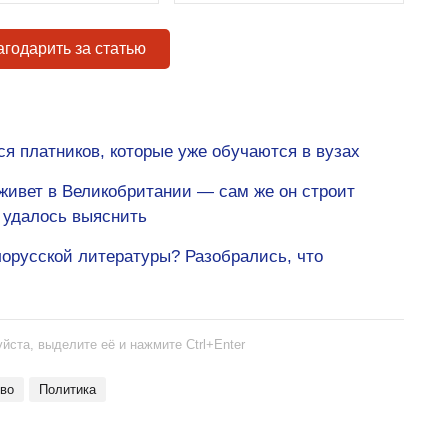
годарить за статью
ся платников, которые уже обучаются в вузах
 живет в Великобритании — сам же он строит
м удалось выяснить
лорусской литературы? Разобрались, что
йста, выделите её и нажмите Ctrl+Enter
тво
политика