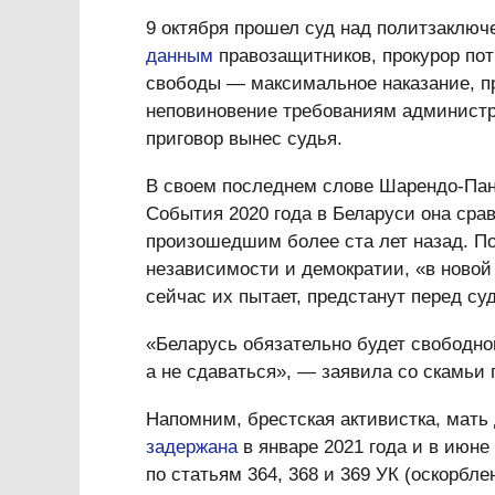
9 октября прошел суд над политзаключ
данным
правозащитников, прокурор по
свободы — максимальное наказание, пр
неповиновение требованиям администр
приговор вынес судья.
В своем последнем слове Шарендо-Пан
События 2020 года в Беларуси она сра
произошедшим более ста лет назад. По
независимости и демократии, «в новой 
сейчас их пытает, предстанут перед су
«Беларусь обязательно будет свободной
а не сдаваться», — заявила со скамьи
Напомним, брестская активистка, мат
задержана
в январе 2021 года и в июне
по статьям 364, 368 и 369 УК (оскорбл