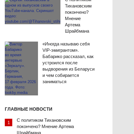
Тихановским
покончено?
Мнение
Артема
Шрайбмана
«Иногда называю себя
VIP-эмигрантом».
Бабарико рассказал, как
устроился после
выдворения из Беларуси
и чем собирается
заниматься
ГЛАВНЫЕ НОВОСТИ
С политиком Тихановским
покончено? Мнение Артема
Шрайбмана