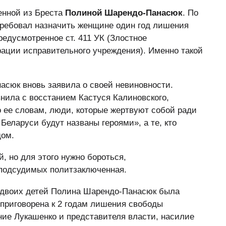
енной из Бреста
Полиной Шарендо-Панасюк
. По
требовал назначить женщине один год лишения
едусмотренное ст. 411 УК (Злостное
ации исправительного учреждения). Именно такой
асюк вновь заявила о своей невиновности.
внила с восстанием Кастуся Калиновского,
 ее словам, люди, которые жертвуют собой ради
Беларуси будут названы героями», а те, кто
дом.
, но для этого нужно бороться,
 подсудимых политзаключенная.
ь двоих детей Полина Шарендо-Панасюк была
 приговорена к 2 годам лишения свободы
ение Лукашенко и представителя власти, насилие