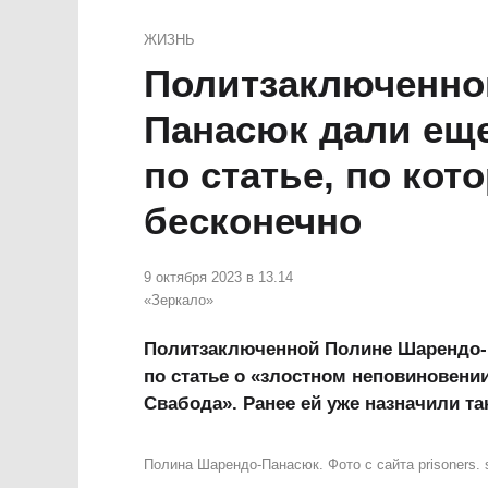
ЖИЗНЬ
Политзаключенно
Панасюк дали еще
по статье, по кот
бесконечно
9 октября 2023 в 13.14
«Зеркало»
Политзаключенной Полине Шарендо-
по статье о «злостном неповиновени
Свабода». Ранее ей уже назначили так
Полина Шарендо-Панасюк. Фото с сайта prisoners. s