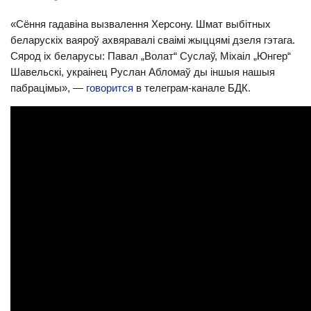
«Сёння гадавіна вызвалення Херсону. Шмат выбітных
беларускіх ваяроў ахвяравалі сваімі жыццямі дзеля гэтага.
Сярод іх беларусы: Павал „Волат“ Суслаў, Міхаіл „Юнгер“
Шавельскі, украінец Руслан Абломаў ды іншыя нашыя
пабрацімы», —
говорится
в телеграм-канале БДК.