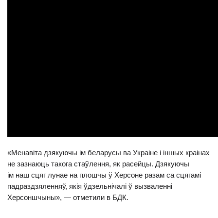
«Менавіта дзякуючы ім беларусы ва Украіне і іншых краінах
не зазнаюць такога стаўлення, як расейцы. Дзякуючы
ім наш сцяг лунае на плошчы ў Херсоне разам са сцягамі
падраздзяленняў, якія ўдзельнічалі ў вызваленні
Херсоншчыны», — отметили в БДК.