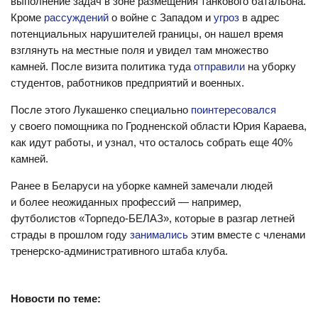
выполнение задач в зоне размещения танкового батальона.
Кроме
рассуждений
о войне с Западом и
угроз
в адрес
потенциальных нарушителей границы, он нашел время
взглянуть на местные поля и увидел там множество
камней. После визита политика туда
отправили
на уборку
студентов, работников предприятий и военных.
После этого Лукашенко специально
поинтересовался
у своего помощника по Гродненской области Юрия Караева,
как идут работы, и узнал, что осталось собрать еще 40%
камней.
Ранее в Беларуси на уборке камней замечали людей
и более неожиданных профессий — например,
футболистов «Торпедо-БЕЛАЗ», которые в разгар летней
страды в прошлом году
занимались
этим вместе с членами
тренерско-административного штаба клуба.
Новости по теме: