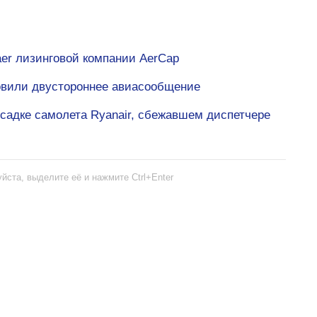
er лизинговой компании AerCap
овили двустороннее авиасообщение
садке самолета Ryanair, сбежавшем диспетчере
йста, выделите её и нажмите Ctrl+Enter