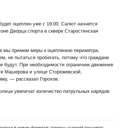
удет оцеплен уже с 19.00. Салют начнется
йоне Дворца спорта в сквере Старостинская
ов мы примем меры к оцеплению периметра,
м, не пытаться пробегать, потому что граждане
не будут. При необходимости ограничим движение
те Машерова и улице Сторожевской,
вку, — рассказал Горохов.
толице увеличат количество патрульных нарядов
орода в новом формате: границы гуляний расширят