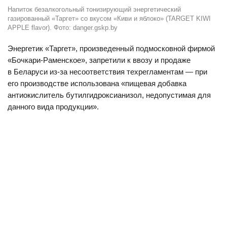
Напиток безалкогольный тонизирующий энергетический
газированный «Таргет» со вкусом «Киви и яблоко» (TARGET KIWI
APPLE flavor). Фото: danger.gskp.by
Энергетик «Таргет», произведенный подмосковной фирмой
«Бочкари-Раменское», запретили к ввозу и продаже
в Беларуси из-за несоответствия техрегламентам — при
его производстве использована «пищевая добавка
антиокислитель бутилгидроксианизол, недопустимая для
данного вида продукции».