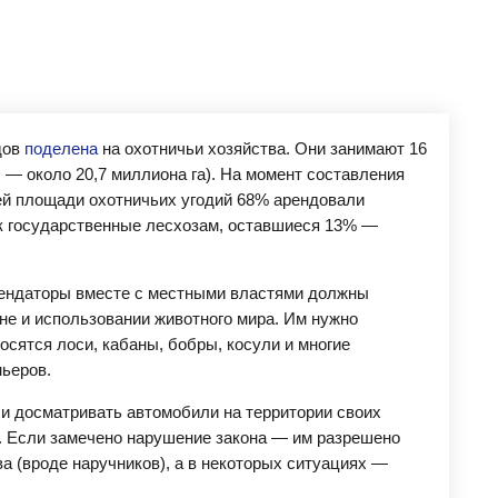
дов
поделена
на охотничьи хозяйства. Они занимают 16
 — около 20,7 миллиона га). На момент составления
ей площади охотничьих угодий 68% арендовали
к государственные лесхозам, оставшиеся 13% —
рендаторы вместе с местными властями должны
не и использовании животного мира. Им нужно
осятся лоси, кабаны, бобры, косули и многие
ньеров.
 и досматривать автомобили на территории своих
у. Если замечено нарушение закона — им разрешено
а (вроде наручников), а в некоторых ситуациях —