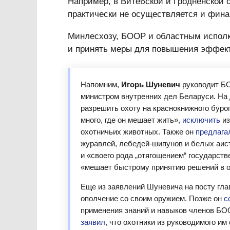
Например, в Витебской и Гродненской 
практически не осуществляется и фина
Минлесхозу, БООР и областным исполк
и принять меры для повышения эффек
Напомним,
Игорь Шуневич
руководит БОО
министром внутренних дел Беларуси. Н
разрешить охоту на краснокнижного бурог
много, где он мешает жить»,
исключить
из
охотничьих животных. Также он
предлага
журавлей, лебедей-шипунов и белых аис
и «своего рода „отягощением“ государст
«мешает быстрому принятию решений в о
Еще из заявлений Шуневича на посту г
ополчение со своим оружием. Позже он
с
применения знаний и навыков членов БО
заявил
, что охотники из руководимого и