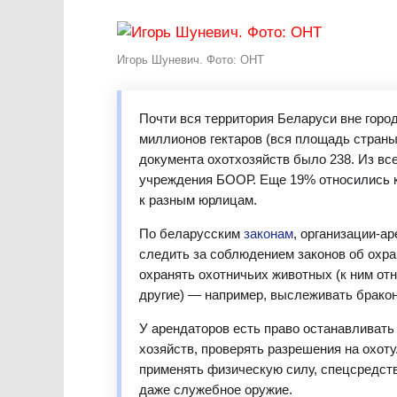
Игорь Шуневич. Фото: ОНТ
Почти вся территория Беларуси вне горо
миллионов гектаров (вся площадь страны
документа охотхозяйств было 238. Из вс
учреждения БООР. Еще 19% относились 
к разным юрлицам.
По беларусским
законам
, организации-а
следить за соблюдением законов об охра
охранять охотничьих животных (к ним отн
другие) — например, выслеживать брако
У арендаторов есть право останавливать
хозяйств, проверять разрешения на охот
применять физическую силу, спецсредств
даже служебное оружие.