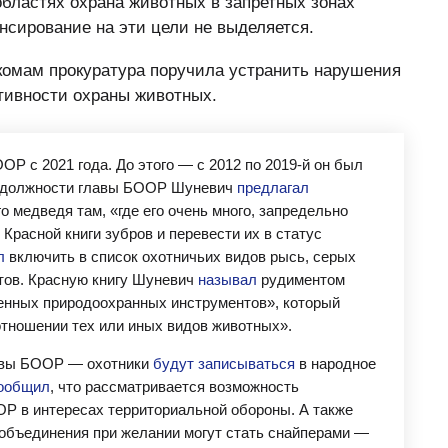
областях охрана животных в запретных зонах
нсирование на эти цели не выделяется.
омам прокуратура поручила устранить нарушения
тивности охраны животных.
Р с 2021 года. До этого — с 2012 по 2019-й он был
а должности главы БООР Шуневич
предлагал
о медведя там, «где его очень много, запредельно
 Красной книги зубров и перевести их в статус
л
включить в список охотничьих видов рысь, серых
тов. Красную книгу Шуневич
называл
рудиментом
венных природоохранных инструментов», который
тношении тех или иных видов животных».
лавы БООР — охотники
будут записываться
в народное
ообщил
, что рассматривается возможность
ОР в интересах территориальной обороны. А также
м объединения при желании могут стать снайперами —