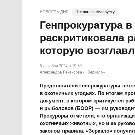
НОВОСТЬ ДНЯ
Чытаць па-беларуску
Генпрокуратура в
раскритиковала р
которую возглавл
5 декабря 2024 в 19.39
Александра Реквисова
/
«Зеркало»
Представители Генпрокуратуры летом
в охотничьих угодьях. По итогам пр
документ, в котором критикуется ра
и рыболовов (БООР) — им руководит
Прокуроры отметили, что организаци
охотничьих животных, но и ее руков
законом правила. «Зеркало» получи