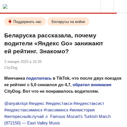
Поддержать нас
Беларусы на войне
Беларуска рассказала, почему
водители «Яндекс Go» занижают
ей рейтинг. Знакомо?
3 января 2025 в 16.05
CityDog
Минчанка
поделилась
в TikTok, что после двух поездок
ее рейтинг с 5,0 снизился до 4,7,
обратил внимание
CityDog. Вот что не понравилось водителям.
@anyakrispi
#яндекс
#яндекстакси
#яндекстаксист
#яндекстаксиминск
#таксиминск
#мояистория
#интересныйслучай
♬ Famous Mozart’s Turkish March
(872150) — East Valley Music