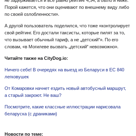
не задерживается и все равно рейтинг 4,94, а было и ниже.
Порой кажется, что они оценивают по внешнему виду либо
по своей озлобленности».
А другой пользователь поделился, что тоже «контролирует
свой рейтинг. Его достали таксисты, которые пилят за то,
что вызывает обычный тариф, а не „детский“». По его
словам, «в Могилеве вызвать „детский“ невозможно».
Читайте также на CityDog.io:
Ничего себе! В очередях на выезд из Беларуси в ЕС 840
легковушек
От Комаровки начнет ездить новый автобусный маршрут,
а старый закроют. Не ваш?
Посмотрите, какие классные иллюстрации нарисовала
беларуска (с драниками)
Новости по теме: