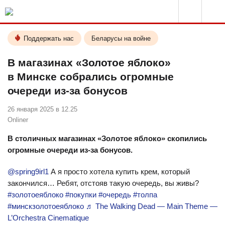
Поддержать нас
Беларусы на войне
В магазинах «Золотое яблоко»
в Минске собрались огромные
очереди из-за бонусов
26 января 2025 в 12.25
Onliner
В столичных магазинах «Золотое яблоко» скопились
огромные очереди из-за бонусов.
@spring9irl1
А я просто хотела купить крем, который
закончился… Ребят, отстояв такую очередь, вы живы?
#золотоеяблоко
#покупки
#очередь
#толпа
#минскзолотоеяблоко
♬ The Walking Dead — Main Theme —
L’Orchestra Cinematique