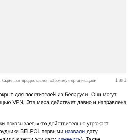
1
из
1
. Скриншот предоставлен «Зеркалу» организацией
акрыт для посетителей из Беларуси. Они могут
ощью VPN. Эта мера действует давно и направлена
ки показывает, «кто действительно угрожает
отрудники BELPOL первыми
назвали
дату
нудили власти эту дату
изменить
). Также