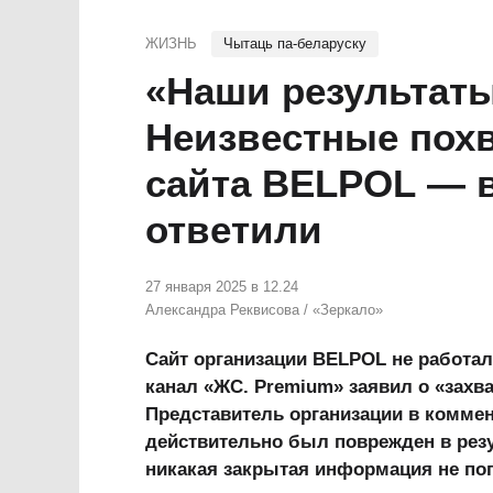
ЖИЗНЬ
Чытаць па-беларуску
«Наши результаты
Неизвестные пох
сайта BELPOL — 
ответили
27 января 2025 в 12.24
Александра Реквисова
/
«Зеркало»
Сайт организации BELPOL не работал
канал «ЖС. Premium» заявил о «захва
Представитель организации в коммен
действительно был поврежден в резу
никакая закрытая информация не поп