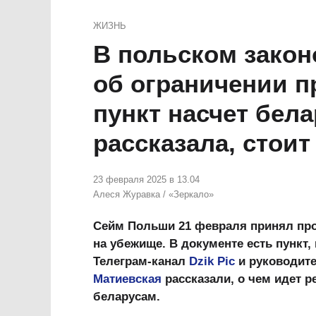
ЖИЗНЬ
В польском закон
об ограничении п
пункт насчет бела
рассказала, стоит
23 февраля 2025 в 13.04
Алеся Журавка
/
«Зеркало»
Сейм Польши 21 февраля принял прое
на убежище. В документе есть пункт
Телеграм-канал
Dzik Pic
и руководите
Матиевская
рассказали, о чем идет р
беларусам.