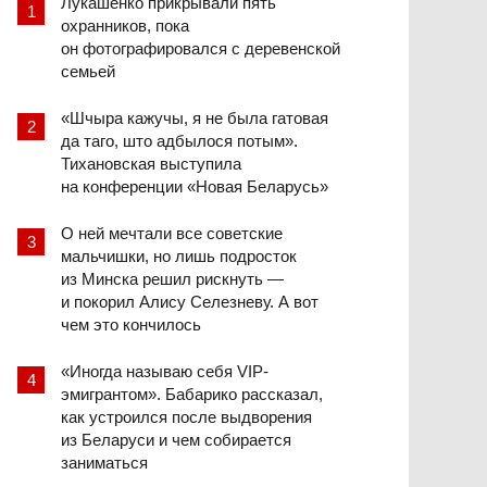
Лукашенко прикрывали пять
охранников, пока
он фотографировался с деревенской
семьей
«Шчыра кажучы, я не была гатовая
да таго, што адбылося потым».
Тихановская выступила
на конференции «Новая Беларусь»
О ней мечтали все советские
мальчишки, но лишь подросток
из Минска решил рискнуть —
и покорил Алису Селезневу. А вот
чем это кончилось
«Иногда называю себя VIP-
эмигрантом». Бабарико рассказал,
как устроился после выдворения
из Беларуси и чем собирается
заниматься