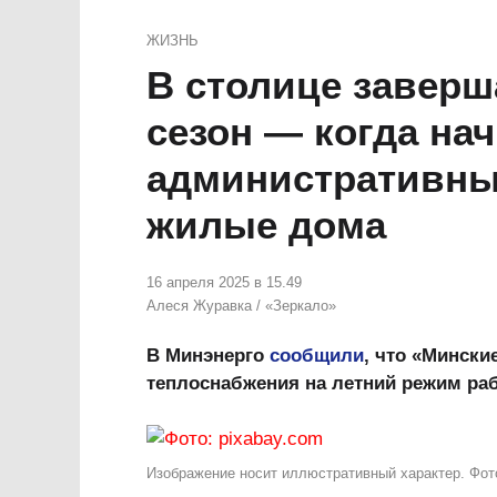
ЖИЗНЬ
В столице заверш
сезон — когда на
административные
жилые дома
16 апреля 2025 в 15.49
Алеся Журавка
/
«Зеркало»
В Минэнерго
сообщили
, что «Мински
теплоснабжения на летний режим раб
Изображение носит иллюстративный характер. Фото