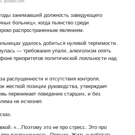
о: pxhere.com
 годы занимавший должность заведующего
ных больниц», когда пьянство среди
ироко распространенным явлением.
больницах удалось добиться нулевой терпимости.
нулась — требования упали, алкоголизм опять
 фоне приоритетов политической лояльности над
-за распущенности и отсутствия контроля,
ри жесткой позиции руководства, утверждает
ежь перенимает поведение старших, и без
лема не исчезнет.
сказ.
кой: «…Поэтому это не про стресс. Это про
и про распущенность. Поясню. Жить и работать