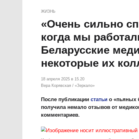
ЖИЗНЬ
«Очень сильно с
когда мы работал
Беларусские меди
некоторые их кол
18 апреля 2025 в 15.20
Вера Корявская
/
«Зеркало»
После публикации
статьи
о «пьяных 
получила немало отзывов от медико
комментариев.