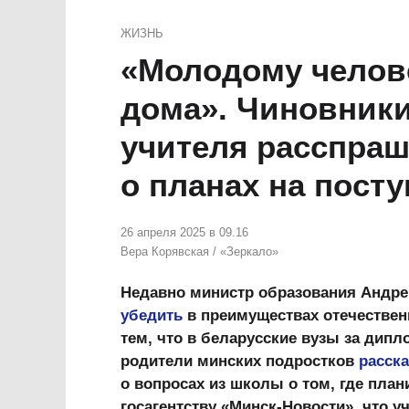
ЖИЗНЬ
«Молодому челов
дома». Чиновники
учителя расспра
о планах на пост
26 апреля 2025 в 09.16
Вера Корявская
/
«Зеркало»
Недавно министр образования Андре
убедить
в преимуществах отечествен
тем, что в беларусские вузы за дипл
родители минских подростков
расск
о вопросах из школы о том, где пла
госагентству «Минск-Новости», что 