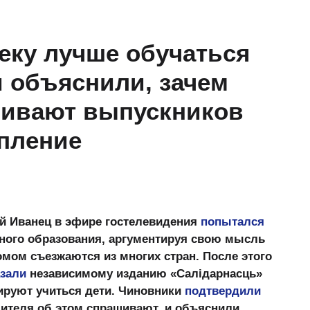
еку лучше обучаться
 объяснили, зачем
шивают выпускников
упление
й Иванец в эфире гостелевидения
попытался
ного образования, аргументируя свою мысль
омом съезжаются из многих стран. После этого
азали
независимому изданию «Салідарнасць»
нируют учиться дети. Чиновники
подтвердили
учителя об этом спрашивают, и объяснили