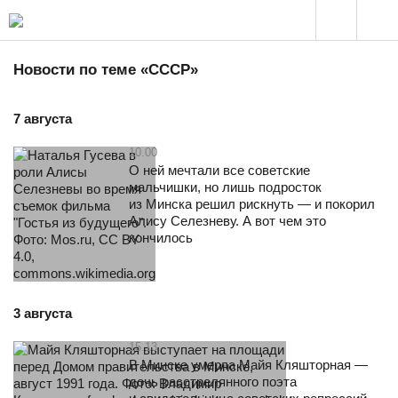
Новости по теме «СССР»
7 августа
10.00
О ней мечтали все советские
мальчишки, но лишь подросток
из Минска решил рискнуть — и покорил
Алису Селезневу. А вот чем это
кончилось
3 августа
15.13
В Минске умерла Майя Кляшторная —
дочь расстрелянного поэта