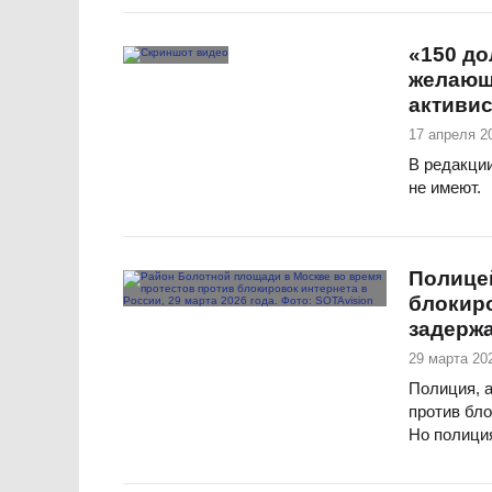
«150 до
желающи
активис
17 апреля 2
В редакции
не имеют.
Полице
блокиро
задержа
29 марта 202
Полиция, а
против бло
Но полиция