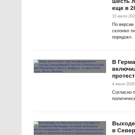
шесть л
еще в 2
10 июля 202
По версии 
склонял л
порядок».
В Герма
включи
протест
4 июля 2026
Согласно 
политичес
Выходе
в Север