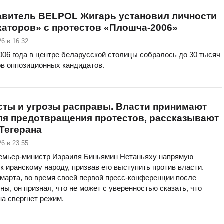
авитель BELPOL Жигарь установил личности
аторов» с протестов «Плошча-2006»
6 в 16.32
006 года в центре беларусской столицы собралось до 30 тысяч
ов оппозиционных кандидатов.
сты и угрозы расправы. Власти принимают
ля предотвращения протестов, рассказывают
Тегерана
6 в 23.55
ремьер-министр Израиля Биньямин Нетаньяху напрямую
к иранскому народу, призвав его выступить против власти.
марта, во время своей первой пресс-конференции после
ны, он признал, что не может с уверенностью сказать, что
а свергнет режим.