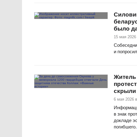
Силовик
беларус
было д
15 мая 2026 
Собеседни
и попросил
Житель 
протест
скрыли
6 мая 2026 в
Информаци
в знак про
докладе э
погибшего.