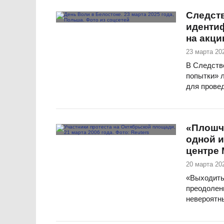
Следст
иденти
на акци
23 марта 202
В Следств
попытки» л
для прове
«Плошчы
одной и
центре
20 марта 202
«Выходить
преодолени
невероятн