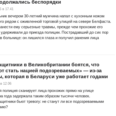
родолжались беспорядки
6 в 17.41
ьник вечером 30-летний мужчина напал с кухонным ножом
го рядом с оживленной торговой улицей на севере Белфаста.
нанести ему серьезные травмы, прежде чем прохожие его
 удерживали до приезда полиции. Пострадавший до сих пор
в больнице: он лишился глаза и получил ранения лица
щитники в Великобритании боятся, что
т стать нацией подозреваемых» — из-за
, которая в Беларуси уже работает годами
в 12.06
я полиция сканирует лица прохожих прямо на улице
ра года задержала таким образом тысячи человек.
щитники бьют тревогу: не станут ли все подозреваемыми
нию?