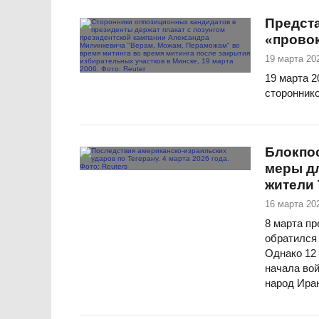
Предст
«провок
19 марта 202
19 марта 2
сторонник
Блокпо
меры д
жители 
16 марта 202
8 марта п
обратился 
Однако 12 
начала вой
народ Иран