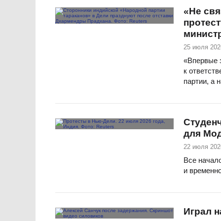
«Не свя
протест
минист
25 июля 202
«Впервые з
к ответств
партии, а 
Студенч
для Мод
22 июля 202
Все начало
и временно
Играл н