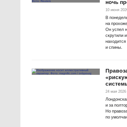
ночь п
10 июня 202
В понедел
на прохоже
Он успел 
скрутили и
находится 
и спины.
Правоза
«рискую
системы
24 мая 2026 
Лондонска
и за полто
Но правоза
по умолча