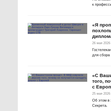
к професс
«Я проп
похлоп
диплом
26 мая 2026 
Гостелека
для сбора
«С Ваш
того, п
с Евро
25 мая 2026 
Об этом в
Секрета.