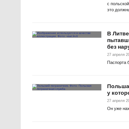
с польской
это должн
В Литве
пытавш
без на
27 апреля 2
Паспорта 
Польша
у котор
27 апреля 20
Он уже нах