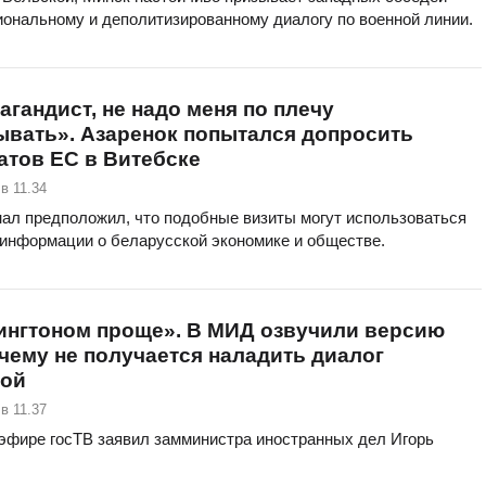
иональному и деполитизированному диалогу по военной линии.
агандист, не надо меня по плечу
ывать». Азаренок попытался допросить
атов ЕС в Витебске
в 11.34
нал предположил, что подобные визиты могут использоваться
 информации о беларусской экономике и обществе.
ингтоном проще». В МИД озвучили версию
очему не получается наладить диалог
пой
в 11.37
 эфире госТВ заявил замминистра иностранных дел Игорь