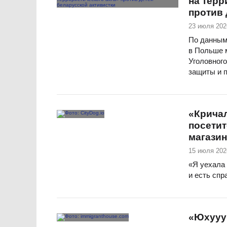
на терр
против 
23 июля 202
По данным
в Польше 
Уголовног
защиты и 
«Кричал
посетит
магазин
15 июля 202
«Я уехала 
и есть спр
«Юхууу!