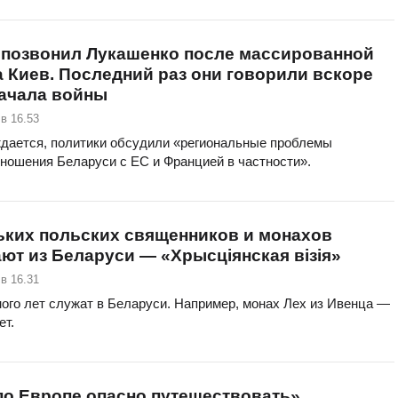
 позвонил Лукашенко после массированной
а Киев. Последний раз они говорили вскоре
начала войны
в 16.53
ждается, политики обсудили «региональные проблемы
тношения Беларуси с ЕС и Францией в частности».
ьких польских священников и монахов
т из Беларуси — «Хрысціянская візія»
в 16.31
ого лет служат в Беларуси. Например, монах Лех из Ивенца —
ет.
по Европе опасно путешествовать».