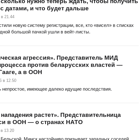
сколько нужно теперь ждать, чтобы получить
с датами, и что будет дальше
 в 21.44
стили новую систему регистрации, все, кто «висел» в списках
одной большой пачкой ушли в вейт-листы.
ческая агрессия». Представитель МИД
процесса против беларусских властей —
 Гааге, а в ООН
6 в 12.50
ь непростое, имеющее далеко идущие последствия.
 нападения растет». Представительница
си в ООН — о странах НАТО
 в 13.20
 Бельской, Минск настойчиво призывает западных соседей