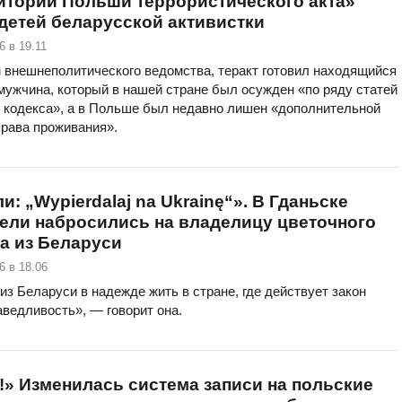
итории Польши террористического акта»
детей беларусской активистки
6 в 19.11
 внешнеполитического ведомства, теракт готовил находящийся
мужчина, который в нашей стране был осужден «по ряду статей
о кодекса», а в Польше был недавно лишен «дополнительной
права проживания».
и: „Wypierdalaj na Ukrainę“». В Гданьске
ели набросились на владелицу цветочного
а из Беларуси
6 в 18.06
из Беларуси в надежде жить в стране, где действует закон
аведливость», — говорит она.
» Изменилась система записи на польские