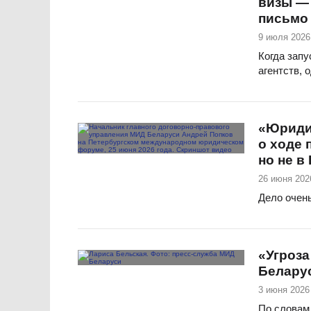
визы — 
письмо 
9 июля 2026
Когда запу
агентств, 
«Юриди
о ходе 
но не в
26 июня 202
Дело очен
«Угроза
Белару
3 июня 2026
По словам