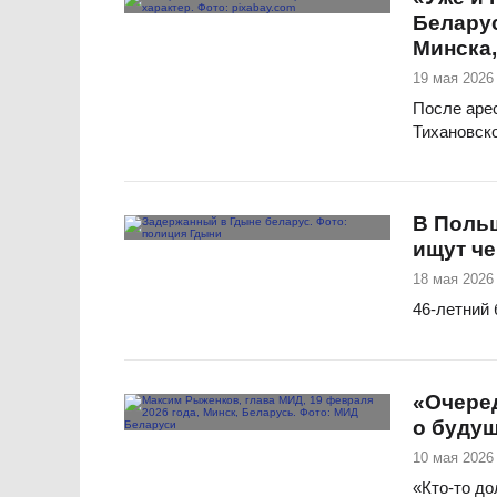
Беларус
Минска,
19 мая 2026 
После аре
Тихановско
В Польш
ищут че
18 мая 2026 
46-летний
«Очере
о буду
10 мая 2026 
«Кто-то до