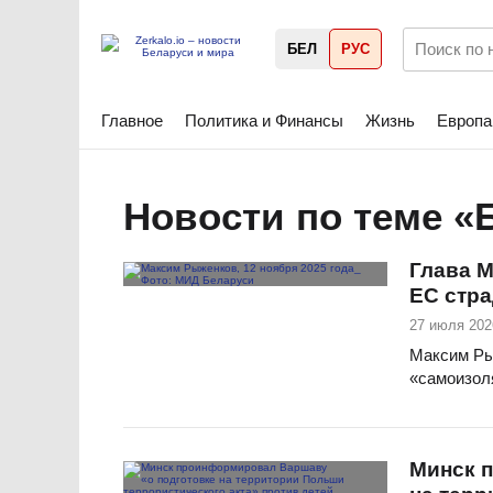
БЕЛ
РУС
Главное
Политика и Финансы
Жизнь
Европа
Новости по теме «
Глава М
ЕС стра
27 июля 202
Максим Ры
«самоизол
Минск 