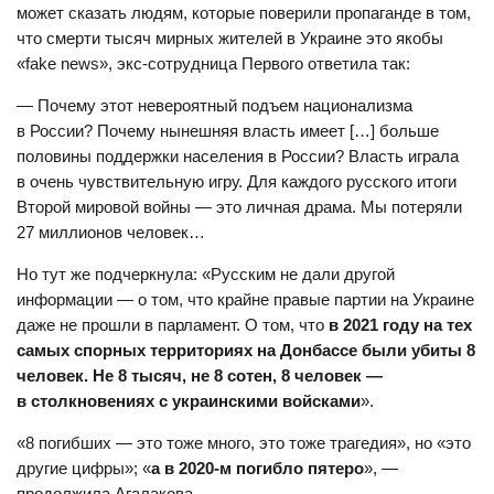
может сказать людям, которые поверили пропаганде в том,
что смерти тысяч мирных жителей в Украине это якобы
«fake news», экс-сотрудница Первого ответила так:
— Почему этот невероятный подъем национализма
в России? Почему нынешняя власть имеет […] больше
половины поддержки населения в России? Власть играла
в очень чувствительную игру. Для каждого русского итоги
Второй мировой войны — это личная драма. Мы потеряли
27 миллионов человек…
Но тут же подчеркнула: «Русским не дали другой
информации — о том, что крайне правые партии на Украине
даже не прошли в парламент. О том, что
в 2021 году на тех
самых спорных территориях на Донбассе были убиты 8
человек. Не 8 тысяч, не 8 сотен, 8 человек —
в столкновениях с украинскими войсками
».
«8 погибших — это тоже много, это тоже трагедия», но «это
другие цифры»; «
а в 2020-м погибло пятеро
», —
продолжила Агалакова