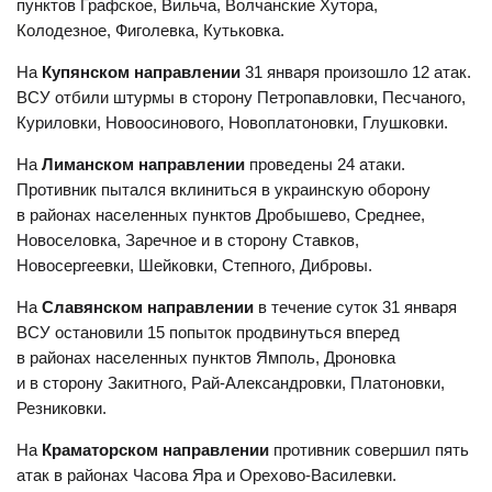
пунктов Графское, Вильча, Волчанские Хутора,
Колодезное, Фиголевка, Кутьковка.
На
Купянском направлении
31 января произошло 12 атак.
ВСУ отбили штурмы в сторону Петропавловки, Песчаного,
Куриловки, Новоосинового, Новоплатоновки, Глушковки.
На
Лиманском
направлении
проведены 24 атаки.
Противник пытался вклиниться в украинскую оборону
в районах населенных пунктов Дробышево, Среднее,
Новоселовка, Заречное и в сторону Ставков,
Новосергеевки, Шейковки, Степного, Дибровы.
На
Славянском направлении
в течение суток 31 января
ВСУ остановили 15 попыток продвинуться вперед
в районах населенных пунктов Ямполь, Дроновка
и в сторону Закитного, Рай-Александровки, Платоновки,
Резниковки.
На
Краматорском направлении
противник совершил пять
атак в районах Часова Яра и Орехово-Василевки.