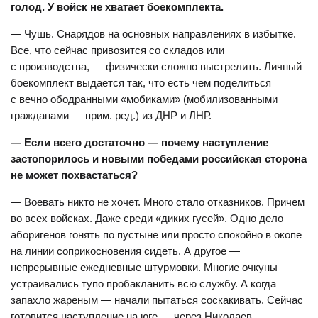
голод. У войск не хватает боекомплекта.
— Чушь. Снарядов на основных направлениях в избытке.
Все, что сейчас привозится со складов или
с производства, — физически сложно выстрелить. Личный
боекомплект выдается так, что есть чем поделиться
с вечно ободранными «мобиками» (мобилизованными
гражданами — прим. ред.) из ДНР и ЛНР.
— Если всего достаточно — почему наступление
застопорилось и новыми победами российская сторона
не может похвастаться?
— Воевать никто не хочет. Много стало отказников. Причем
во всех войсках. Даже среди «диких гусей». Одно дело —
аборигенов гонять по пустыне или просто спокойно в окопе
на линии соприкосновения сидеть. А другое —
непрерывные ежедневные штурмовки. Многие очкуны
устраивались тупо пробакланить всю службу. А когда
запахло жареным — начали пытаться соскакивать. Сейчас
готовится наступление на юге — через Николаев