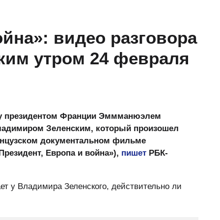
ойна»: видео разговора
ким утром 24 февраля
ду президентом Франции Эммманюэлем
ладимиром Зеленским, который произошел
ранцузском документальном фильме
(«Президент, Европа и война»),
пишет
РБК-
ет у Владимира Зеленского, действительно ли