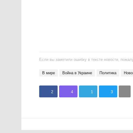
Если вы заметили ошибку в тексте новости, пожалу
В мире
Война в Украине
политика
Нов
2
4
1
3