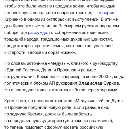
идеология, сакрализуемая кровью героев, может иметь
чтобы это была именно народная война, чтобы каждый
реальную историческую перспективу», —
рассуждает
человек чувствовал свою сопричастность», —
говорил
Багдасарян в своих статьях.
Кириенко в одном из октябрьских выступлений. В эти же
дни Кириенко выступил на Всемирном русском народном
Историк
выступает
за введение в России официальной
соборе, где
рассуждал
о «сбережении исторических
идеологии и называет людей, уехавших из России из-за
традиций народа, традиционных духовных ценностях,
мобилизации, трусами.
среди которых крепкая семья, материнство, уважение
к старости, здоровый образ жизни».
«Экзистенция вопроса жизни и смерти вернулась, и все
богемные извращения оказались неуместны. Донбасс
По словам источника «Медузы», близкого к руководству
сформировал новый тип молодежи, иной, чем
«Единой России», Дугин и Проханов и раньше
постмодернистское столичное студенчество. И эти ребята,
сотрудничали с Кремлем — например, в конце 2000-х, когда
прошедшие войну, вольются рано или поздно
политическим блоком АП руководил
Владислав Сурков
.
в гражданскую жизнь. И тогда молодежи столичных тусовок
Но в последние годы эти контакты были нерегулярными.
не поздоровится», —
уверен
Багдасарян.
Кроме того, по словам источников «Медузы», сейчас Дугин
Не меньше он уверен и в том, что «государствами Запада»
и Проханов получили новую роль. Если раньше они,
управляет «корпоративный центр, мир транснациональных
по задумке Кремля, должны были работать
корпораций, глобальная система олигархата».
на определенную аудиторию (ультраконсервативную),
то теперь помогают сформулировать российскую