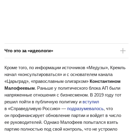
Что это за «идеологи»
Александр Дугин
— философ-евразиец, политолог, один
Кроме того, по информации источников «Медузы», Кремль
из самых заметных идеологов «русского мира». С начала
начал «консультироваться» и с основателем канала
2000-х отстаивает идею создания Евразийского союза,
«Царьград», «православным олигархом»
Константином
в который должны войти все страны бывшего СССР. Одна
Малофеевым
. Раньше у политического блока АП были
из основных его теорий строится вокруг противостояния
напряженные отношения с бизнесменом. В 2019 году тот
России и «коллективного Запада». Многие мыслители
решил пойти в публичную политику и
вступил
обвиняют
Дугина в том, что он исповедует, по сути,
в «Справедливую Россию» —
подразумевалось
, что
фашистские взгляды.
он профинансирует обновление партии и войдет в число
Александр Проханов
— «патриотический» писатель,
ее руководителей. Однако Малофеев попытался взять
главный редактор газеты «Завтра». В 1991 году был
партию полностью под свой контроль, что не устроило