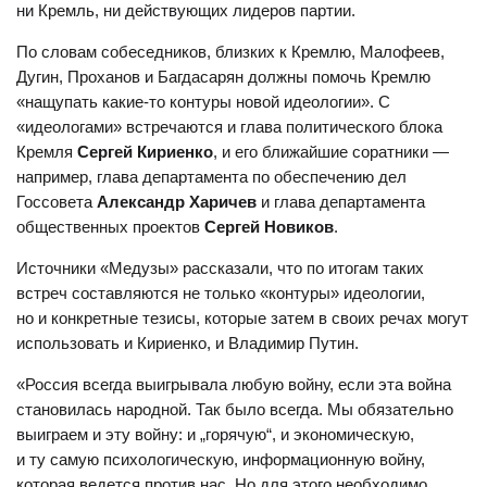
сторонником
ГКЧП
. Автор концепции «атомного
ни Кремль, ни действующих лидеров партии.
православия» — государства, которое сочетает в себе
По словам собеседников, близких к Кремлю, Малофеев,
черты советского сталинизма и православной царской
Дугин, Проханов и Багдасарян должны помочь Кремлю
России. Придерживается имперских взглядов.
«нащупать какие-то контуры новой идеологии». С
Историк
Вардан Багдасарян
известен широкой публике
«идеологами» встречаются и глава политического блока
меньше, чем Дугин и Проханов. Он входит в пул авторов
Кремля
Сергей Кириенко
, и его ближайшие соратники —
сталинистской газеты Проханова «Завтра», а ранее близко
например, глава департамента по обеспечению дел
общался — и даже издавал совместные
книги
— с бывшим
Госсовета
Александр Харичев
и глава департамента
главой РЖД Владимиром Якуниным.
общественных проектов
Сергей Новиков
.
Багдасарян тоже часто пишет о противостоянии
Источники «Медузы» рассказали, что по итогам таких
цивилизаций, а Донбасс называет «цивилизационным
встреч составляются не только «контуры» идеологии,
фронтиром России».
но и конкретные тезисы, которые затем в своих речах могут
использовать и Кириенко, и Владимир Путин.
«Донбасс оказывается не только плацдармом
освобождения Украины от нацизма, но и платформой,
«Россия всегда выигрывала любую войну, если эта война
с которой задается вектор цивилизационного
становилась народной. Так было всегда. Мы обязательно
самовосстановления России. На земле Донбасса
выиграем и эту войну: и „горячую“, и экономическую,
рождается новая российская идеология. Рождается
и ту самую психологическую, информационную войну,
не через теорию, а через кровь и смерть. А только
которая ведется против нас. Но для этого необходимо,