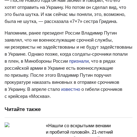
— После Нового года он нам звонил и говорил, что его
хотят отправить на Украину. Но потом он сделал вид, что
это была шутка. И как сейчас мы поняли, это, возможно,
была не шутка, — рассказала «7×7» сестра Гридина.
Напомним, ранее президент России Владимир Путин
заявлял, что ни военнослужащие срочной службы,
ни резервисты не задействованы и не будут задействованы
в Украине. Однако позже, когда солдаты-срочники попали
в плен, в Минобороны России
признали
, что в рядах
российской армии в Украине есть военнослужащие
по призыву. После этого Владимир Путин поручил
прокуратуре наказать виновных в отправке срочников
в Украину. В апреле стало
известно
о гибели срочников
с крейсера «Москва».
Читайте также
«Нашли со вскрытыми венами
и пробитой головой». 21-летний