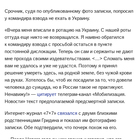
Срочник, судя по опубликованному фото записки, попросил
у командира взвода не ехать в Украину.
«Вчера меня вписали в ротацию на Украину. С нашей роты
оттуда еще никто не возвращался. Я наивно обратился
к командиру взвода с просьбой остаться в пункте
постоянной дислокации. Теперь он сам и сержанты не дают
мне прохода своими издевательствами. <…> Сломать меня
вам не удалось и уже не удастся. Поэтому я принял
решение умереть здесь, на родной земле, без чужой крови
на руках. Хотелось бы, чтоб их посадили за то, что довели
человека до суицида, но в России такое не практикуют.
Ненавижу!» —
цитирует
телеграм-канал «Мобилизация.
Новости» текст предполагаемой предсмертной записки.
Интернет-журнал «7×7»
связался
с двумя близкими
родственницами Гридина и показал им фотографию
записки. Обе подтвердили, что почерк похож на его.