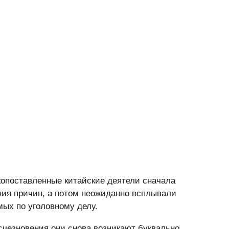
копоставленные китайские деятели сначала
ния причин, а потом неожиданно всплывали
мых по уголовному делу.
исчезновения они снова возникают буквально