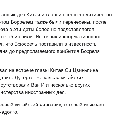
анных дел Китая и главой внешнеполитического
пом Боррелем также были перенесены, после
реча в эти даты более не представляется
 не объяснили. Источник информационного
ил, что Брюссель поставили в известность
а дня до предполагаемого прибытия Борреля
вал на встрече главы Китая Си Цзиньпина
риго Дутерте. На кадрах китайских
сутствовали Ван И и несколько других
истерства иностранных дел.
нный китайский чиновник, который исчезает
надолго.