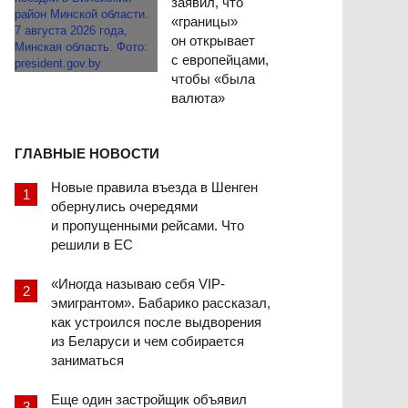
заявил, что
«границы»
он открывает
с европейцами,
чтобы «была
валюта»
ГЛАВНЫЕ НОВОСТИ
Новые правила въезда в Шенген
обернулись очередями
и пропущенными рейсами. Что
решили в ЕС
«Иногда называю себя VIP-
эмигрантом». Бабарико рассказал,
как устроился после выдворения
из Беларуси и чем собирается
заниматься
Еще один застройщик объявил