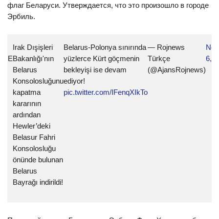
флаг Беларуси. Утверждается, что это произошло в городе
Эрбиль.
AK
Irak Dışişleri
Belarus-Polonya sınırında
— Rojnews
Nov
ŞME
Bakanlığı'nın
yüzlerce Kürt göçmenin
Türkçe
6, 2
Belarus
bekleyişi ise devam
(@AjansRojnews)
Konsolosluğunu
ediyor!
kapatma
pic.twitter.com/IFenqXIkTo
kararının
ardından
Hewler’deki
Belasur Fahri
Konsolosluğu
önünde bulunan
Belarus
Bayrağı indirildi!