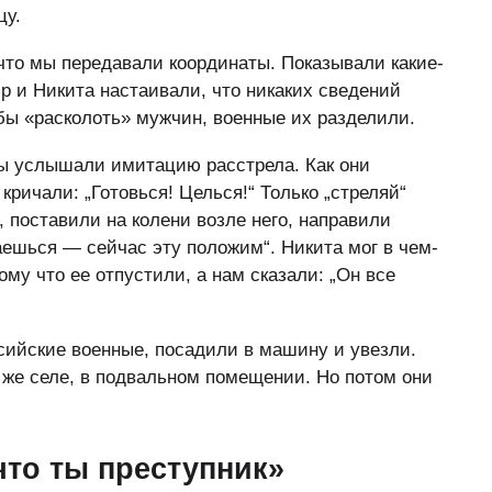
цу.
 что мы передавали координаты. Показывали какие-
р и Никита настаивали, что никаких сведений
обы «расколоть» мужчин, военные их разделили.
мы услышали имитацию расстрела. Как они
 кричали: „Готовься! Целься!“ Только „стреляй“
, поставили на колени возле него, направили
наешься — сейчас эту положим“. Никита мог в чем-
ому что ее отпустили, а нам сказали: „Он все
ссийские военные, посадили в машину и увезли.
 же селе, в подвальном помещении. Но потом они
что ты преступник»