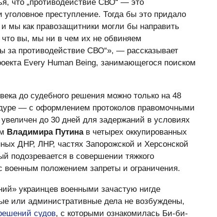
я, что „противодействие СВО“ — это
уголовное преступление. Тогда бы это придало
 и мы как правозащитники могли бы направить
, что вы, мы ни в чем их не обвиняем
ны за противодействие СВО“», — рассказывает
проекта Every Human Being, занимающегося поиском
века до судебного решения можно только на 48
цедуре — с оформлением протоколов правомочными
 увеличен до 30 дней для задержаний в условиях
ом
Владимира Путина
в четырех оккупированных
ных ДНР, ЛНР, частях Запорожской и Херсонской
ый подозревается в совершении тяжкого
с военным положением запреты и ограничения.
ний» украинцев военными зачастую нигде
ые или административные дела не возбуждены,
решений
судов
, с которыми ознакомилась Би-би-