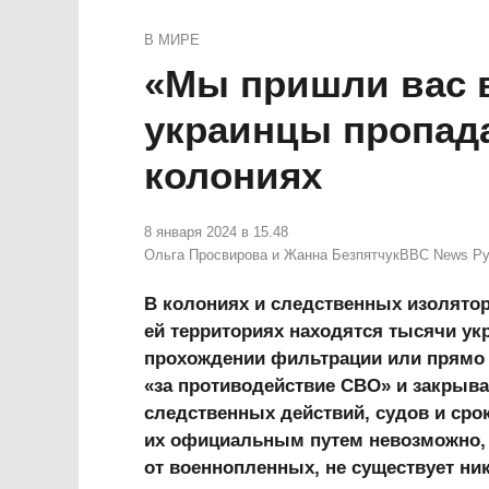
В МИРЕ
«Мы пришли вас 
украинцы пропад
колониях
8 января 2024 в 15.48
Ольга Просвирова и Жанна Безпятчук
BBC News Ру
В колониях и следственных изолятор
ей территориях находятся тысячи ук
прохождении фильтрации или прямо 
«за противодействие СВО» и закрыва
следственных действий, судов и сро
их официальным путем невозможно, 
от военнопленных, не существует ни