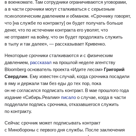
в военкомате. Там сотрудники ограничиваются уговорами,
а в части срочники могут сталкиваться с серьезным
психологическим давлением и обманом. «Срочнику говорят,
что [на службе по контракту] он будет получать больше
денег, что по истечении контракта его уволят, что
не отправят на войну, что он будет продолжать служить
в тылу и так далее», — рассказывает Кривенко.
Некоторые срочники сталкиваются и с физическим
давлением,
рассказал
на прошлой неделе агентству
Bloomberg основатель проекта «Идите лесом»
Григорий
Свердлин
. Ему известен случай, когда срочника посадили
в яму и держали там без еды до тех пор, пока
он не согласился подписать контракт. В мае прошлого года
издание «Сибирь.Реалии»
писало
о случае, когда в части
подделали подпись срочника, отказавшегося служить
по контракту.
Сейчас срочник может подписывать контракт
с Минобороны с первого дня службы. После заключения