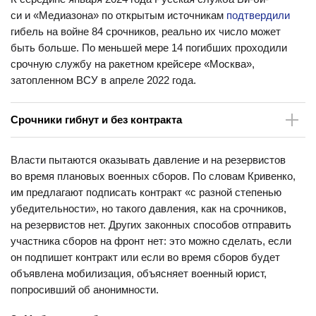
си и «Медиазона» по открытым источникам
подтвердили
гибель на войне 84 срочников, реально их число может
быть больше. По меньшей мере 14 погибших проходили
срочную службу на ракетном крейсере «Москва»,
затопленном ВСУ в апреле 2022 года.
Срочники гибнут и без контракта
4 марта 2022 года сенатор Людмила Нарусова
говорила
Власти пытаются оказывать давление и на резервистов
о гибели 96 срочников, которых или заставили подписать
во время плановых военных сборов. По словам Кривенко,
контракт, или поставили подпись за них. 9 марта 2022 года
им предлагают подписать контракт «с разной степенью
Минобороны России
признало
несколько фактов участия
убедительности», но такого давления, как на срочников,
срочников в войне и сообщило о взятии в плен «ряда
на резервистов нет. Других законных способов отправить
военнослужащих» срочной службы.
участника сборов на фронт нет: это можно сделать, если
Позднее срочники гибли в приграничных с Украиной
он подпишет контракт или если во время сборов будет
российских регионах. В марте прошлого года пропагандист
объявлена мобилизация, объясняет военный юрист,
Павел Зарубин со ссылкой на министра обороны Сергея
попросивший об анонимности.
Шойгу
сообщил
, что Путин поручил отвести