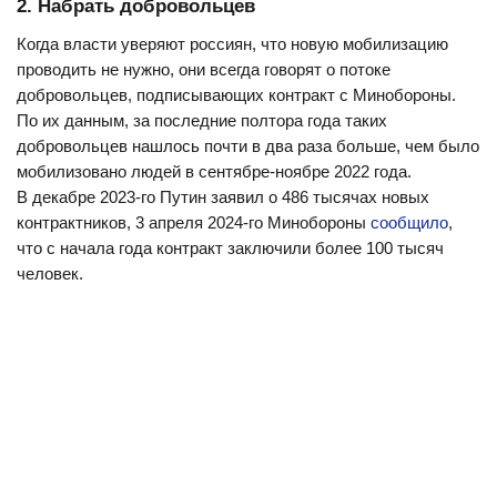
укомплектованные срочниками части от границы
2. Набрать добровольцев
с Украиной. Это якобы произошло перед атакой
Когда власти уверяют россиян, что новую мобилизацию
диверсионных групп на Белгородскую область — по версии
проводить не нужно, они всегда говорят о потоке
Зарубина, информацию о нападении российская разведка
добровольцев, подписывающих контракт с Минобороны.
получила за недели до его начала. Однако и после этого
По их данным, за последние полтора года таких
новости о гибели срочников в приграничных регионах
добровольцев нашлось почти в два раза больше, чем было
появляются регулярно:
июнь 2023 года
,
август 2023 года
,
мобилизовано людей в сентябре-ноябре 2022 года.
сентябрь 2023 года
,
январь 2024 года
.
В декабре 2023-го Путин заявил о 486 тысячах новых
контрактников, 3 апреля 2024-го Минобороны
сообщило
,
что с начала года контракт заключили более 100 тысяч
человек.