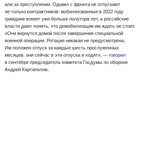
года Пригожин заявил, что набор осужденных в его ЧВК
или за преступления. Однако с фронта не отпускают
прекращен — с тех пор этим занимаются военные.
не только контрактников: мобилизованные в 2022 году
граждане воюют уже больше полутора лет, а российские
В первый год войны на фронт были завербованы десятки
власти дают понять, что демобилизации им ждать не стоит.
тысяч заключенных — об этом в январе 2023-го говорили
«Они вернутся домой после завершения специальной
глава «Руси сидящей»
Ольга Романова
и представитель
военной операции. Ротация никакая не предусмотрена.
Совета национальной безопасности США
Джон Кирби
.
Им положен отпуск за каждые шесть прослуженных
В последние месяцы набор осужденных, вероятно, заметно
месяцев, они сейчас в эти отпуска и ходят», —
говорил
сократился, в частности, об этом
писала
«Новая газета
в сентябре председатель комитета Госдумы по обороне
Европа». Главных причин две. Во-первых, большинство
Андрей Картаполов.
из тех, кто хотел идти воевать, уже отправились на фронт.
Во-вторых, теперь заключенные
не могут
рассчитывать
на освобождение и помилование через полгода «службы»,
как это было в ЧВК Вагнера: они должны воевать до конца
войны, а вместо помилования получают условное
освобождение.
Косвенным подтверждением сокращения потока
заключенных на фронт можно считать начало вербовки
в колониях женщин. «Важные истории» писали об этом