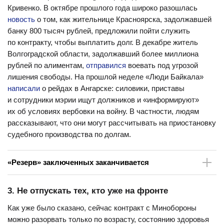
Кривенко. В октябре прошлого года широко разошлась
новость
о том, как жительнице Красноярска, задолжавшей
банку 800 тысяч рублей, предложили пойти служить
по контракту, чтобы выплатить долг. В декабре житель
Волгоградской области, задолжавший более миллиона
рублей по алиментам,
отправился
воевать под угрозой
лишения свободы. На прошлой неделе «Люди Байкала»
написали
о рейдах в Ангарске: силовики, приставы
и сотрудники мэрии ищут должников и «информируют»
их об условиях вербовки на войну. В частности, людям
рассказывают, что они могут рассчитывать на приостановку
судебного производства по долгам.
«Резерв» заключенных заканчивается
Долгое время важным источником новобранцев были
3. Не отпускать тех, кто уже на фронте
заключенные. Еще в первые месяцы войны набирать
их начала ЧВК Вагнера Евгения Пригожина, потом
Как уже было сказано, сейчас контракт с Минобороны
к вербовке подключилось Минобороны. В феврале 2023
можно разорвать только по возрасту, состоянию здоровья