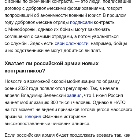
с войны по окончании контракта, — это люди, подписавшие
договор с добровольческими формированиями, говорит
попросивший об анонимности военный юрист. В прошлом
году добровольческие отряды
подписали
контракты
с Минобороны, однако их бойцы могут заключать
соглашения с самими отрядами, а потом увольняться
со службы. Здесь есть
свои сложности
: например, бойцы
и их родственники не могут добиться выплат.
Хватает ли российской армии новых
контрактников?
Новости о возможной скорой мобилизации по образцу
осени 2022 года появляются регулярно. Так, в начале
апреля Владимир Зеленский
заявил
, что 1 июня Россия
начнет мобилизацию 300 тысяч человек. Однако в НАТО
на тот момент не видели признаков готовящегося массового
призыва,
говорил
«Важным историям»
высокопоставленный чиновник альянса.
Если российская армия будет продолжать воевать так, как