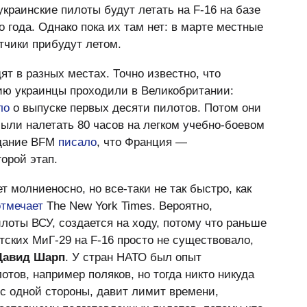
украинские пилоты будут летать на F-16 на базе
 года. Однако пока их там нет: в марте местные
етчики прибудут летом.
ят в разных местах. Точно известно, что
ию украинцы проходили в Великобритании:
ло
о выпуске первых десяти пилотов. Потом они
ыли налетать 80 часов на легком учебно-боевом
здание BFM
писало
, что Франция —
торой этап.
 молниеносно, но все-таки не так быстро, как
отмечает
The New York Times. Вероятно,
лоты ВСУ, создается на ходу, потому что раньше
тских МиГ-29 на F-16 просто не существовало,
Давид Шарп
. У стран НАТО был опыт
тов, например поляков, но тогда никто никуда
 с одной стороны, давит лимит времени,