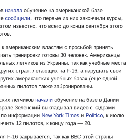
ов
начала
обучение на американской базе
ые
сообщили
, что первые из них закончили курсы,
этом известно, что всего до конца сентября этого
отов.
ь к американским властям с просьбой принять
ачать тренировки готовы 30 человек. Американцы
ельных летчиков из Украины, так как учебные места
угих стран, летающих на F-16, а нарушать свои
других американских учебных базах (еще одной
транных пилотов также забронированы.
нских летчиков
начали
обучение на базе в Дании
врале Зеленский выкладывал видео с кадрами
е, по информации
New York Times
и
Politico
, к июлю
чить 12 пилотов, к концу года — 20.
ля F-16 закрывается, так как ВВС этой страны