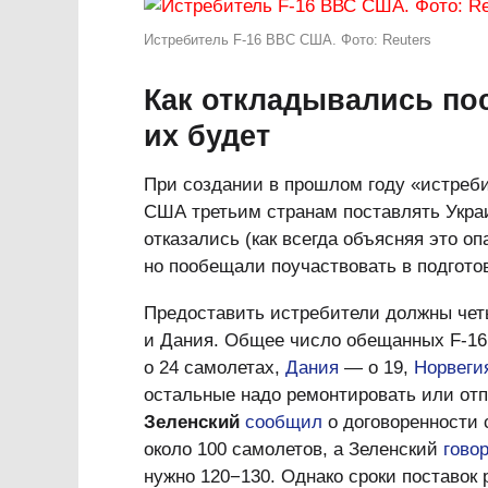
Истребитель F-16 ВВС США. Фото: Reuters
Как откладывались пос
их будет
При создании в прошлом году «истреб
США третьим странам поставлять Укра
отказались (как всегда объясняя это о
но пообещали поучаствовать в подгото
Предоставить истребители должны чет
и Дания. Общее число обещанных F-16
о 24 самолетах,
Дания
— о 19,
Норвеги
остальные надо ремонтировать или отп
Зеленский
сообщил
о договоренности с
около 100 самолетов, а Зеленский
гово
нужно 120−130. Однако сроки поставок 