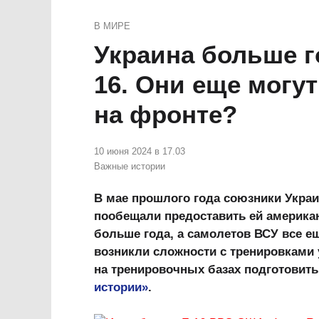
В МИРЕ
Украина больше г
16. Они еще могут
на фронте?
10 июня 2024 в 17.03
Важные истории
⠀
В мае прошлого года союзники Укра
пообещали предоставить ей американ
больше года, а самолетов ВСУ все ещ
возникли сложности с тренировками у
на тренировочных базах подготовить
истории»
.