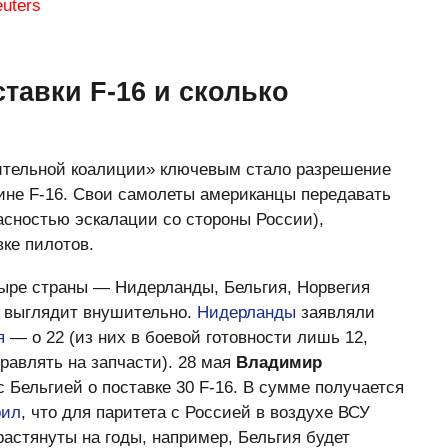
тавки F-16 и сколько
ительной коалиции» ключевым стало разрешение
ине F-16. Свои самолеты американцы передавать
пасностью эскалации со стороны России),
вке пилотов.
ыре страны — Нидерланды, Бельгия, Норвегия
 выглядит внушительно.
Нидерланды
заявляли
я
— о 22 (из них в боевой готовности лишь 12,
равлять на запчасти). 28 мая
Владимир
 Бельгией о поставке 30 F-16. В сумме получается
рил
, что для паритета с Россией в воздухе ВСУ
растянуты на годы, например, Бельгия будет