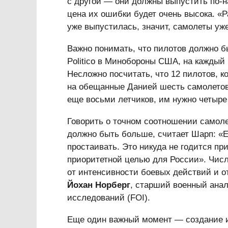
с другой — они должны выпустить по-н
цена их ошибки будет очень высока. «
уже выпустилась, значит, самолеты уже
Важно понимать, что пилотов должно б
Politico в Минобороны США, на каждый
Несложно посчитать, что 12 пилотов, к
на обещанные Данией шесть самолетов.
еще восьми летчиков, им нужно четыре 
Говорить о точном соотношении самоле
должно быть больше, считает Шарп: «Е
простаивать. Это никуда не годится при
приоритетной целью для России». Числ
от интенсивности боевых действий и от
Йохан Норберг
, старший военный анал
исследований (FOI).
Еще один важный момент — создание и