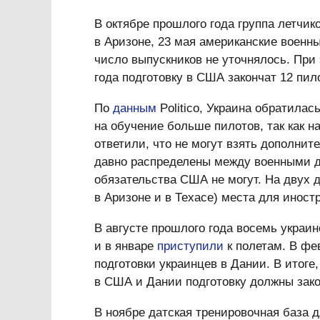
В октябре прошлого года группа летчик
в Аризоне, 23 мая американские военн
число выпускников не уточнялось. При 
года подготовку в США закончат 12 пил
По
данным
Politico, Украина обратилас
на обучение больше пилотов, так как н
ответили, что не могут взять дополнит
давно распределены между военными др
обязательства США не могут. На двух 
в Аризоне и в Техасе) места для инос
В августе прошлого года восемь украи
и в январе
приступили
к полетам. В фе
подготовки украинцев в Дании. В итог
в США и Дании подготовку должны закон
В ноябре датская тренировочная база д