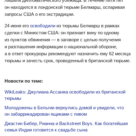
лишили дипломатического убежища. В течение пяти лет
он находился в лондонской тюрьме Белмарш, оспаривая
запросы США о его экстрадиции.
24 июня его
освободили
из тюрьмы Белмарш в рамках
сделки с Минюстом США: он признает вину по одному
из пунктов обвинения — в заговоре с целью получения
и разглашения информации о национальной обороне,
а в ответ прокуроры рекомендуют назначить ему 62 месяца
тюрьмы и зачесть срок, проведенный в британской тюрьме.
Новости по теме:
WikiLeaks: Джулиана Ассанжа освободили из британской
тюрьмы
Молодожены в Бельгии вернулись домой и увидели, что
он забаррикадирован ящиками с пивом
Джастин Бибер, Рианна и Backstreet Boys. Как богатейшая
семья Индии готовится к свадьбе сына