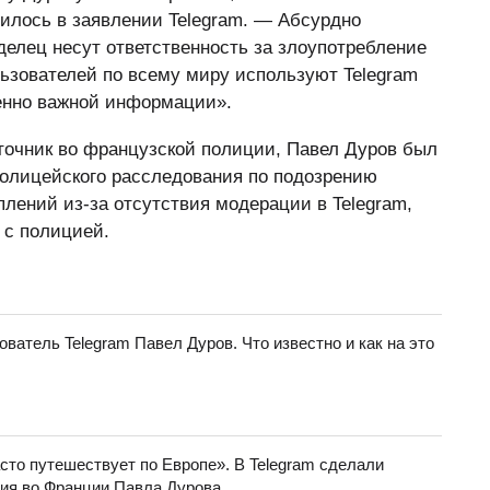
рилось в заявлении Telegram. — Абсурдно
делец несут ответственность за злоупотребление
ьзователей по всему миру используют Telegram
ненно важной информации».
точник во французской полиции, Павел Дуров был
полицейского расследования по подозрению
плений из-за отсутствия модерации в Telegram,
 с полицией.
ватель Telegram Павел Дуров. Что известно и как на это
асто путешествует по Европе». В Telegram сделали
ния во Франции Павла Дурова