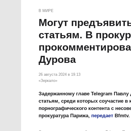
В МИРЕ
Могут предъявить
статьям. В проку
прокомментирова
Дурова
26 августа 2024 в 19.13
«Зеркало»
Задержанному главе Telegram Павлу 
статьям, среди которых соучастие в 
порнографического контента с несо
прокуратура Парижа,
передает
Bfmtv.