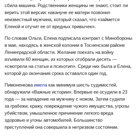
сбила машина. Родственники женщины не знают, стоит ли
верить этой версии: накануне ее матери позвонил
неизвестный мужчина, который сказал, что «займется
Еленой и отучит ее от вредных привычек».
По словам Ольги, Елена подписала контракт с Минобороны
в мае, находясь в женской колонии в Тосненском районе
Ленинградской области. Желание поехать на войну
изъявили 60 женщин, из которых отобрали десять —
«смотрели на статьи и психотип». Среди них была и Елена,
которой до окончания срока оставался один год.
Пимоненкова
имела
как минимум шесть судимостей,
обнаружили «Важные истории». Впервые ее осудили в 23
года — за нападение на мужчину с ножом. Затем судили
за грабежи, кражу, повреждение чужого имущества, угрозы
убийством, умышленное причинение легкого вреда
здоровью и угоны автомобилей. Большинство
преступлений она совершила в нетрезвом состоянии.