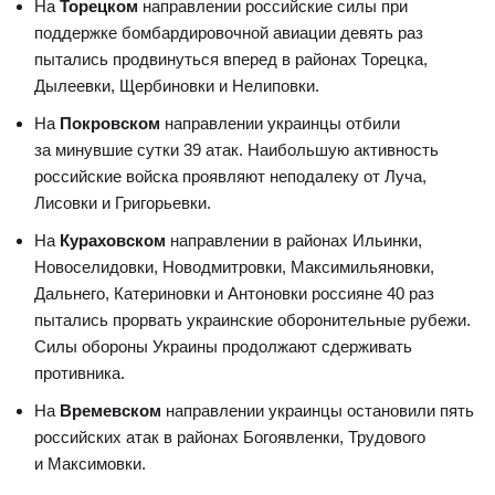
На
Торецком
направлении российские силы при
поддержке бомбардировочной авиации девять раз
пытались продвинуться вперед в районах Торецка,
Дылеевки, Щербиновки и Нелиповки.
На
Покровском
направлении украинцы отбили
за минувшие сутки 39 атак. Наибольшую активность
российские войска проявляют неподалеку от Луча,
Лисовки и Григорьевки.
На
Кураховском
направлении в районах Ильинки,
Новоселидовки, Новодмитровки, Максимильяновки,
Дальнего, Катериновки и Антоновки россияне 40 раз
пытались прорвать украинские оборонительные рубежи.
Силы обороны Украины продолжают сдерживать
противника.
На
Времевском
направлении украинцы остановили пять
российских атак в районах Богоявленки, Трудового
и Максимовки.