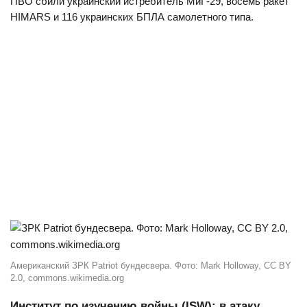
ПВО сбили украинский истребитель МиГ-29, восемь ракет
HIMARS и 116 украинских БПЛА самолетного типа.
Американский ЗРК Patriot бундесвера. Фото: Mark Holloway, CC BY
2.0, commons.wikimedia.org
Институт по изучению войны (ISW): в атаку