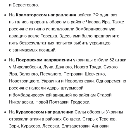
и Берестового.
На
Краматорском направления
войска РФ один раз
пытались прорвать оборону в районе Часова Яра. Также
россияне активно использовали бомбардировочную
авиацию возле Торецка. Здесь ими было предпринято
пять безрезультатных попыток выбить украинцев
с занимаемых позиций.
На
Покровском направлении
украинцы отбили 52 атаки
у Миролюбовки, Луча, Дачного, Нового Труда, Сухого
Яра, Зеленого, Песчаного, Петровки, Шевченко,
Новотроицкого, Украинки и Новооленевки. Одновременно
россияне нанесли удары штурмовой
и бомбардировочной авиацией по районам Старой
Николаевки, Новой Полтавки, Гродевки.
На
Кураховском направлении
Силы обороны Украины
отражали атаки в районах Сонцеки, Старых Теренов,
Зори, Курахово, Лесовки, Елизаветовки, Анновки