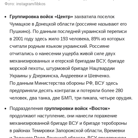
Фото: instagram/libkos
Группировка войск «Центр»
захватила поселок
Чумацкое в Донецкой области (россияне называют его
Пушкино). По данным последней украинской переписи
в 2001 году здесь жило 193 человека, 89% из которых
считали родным языком украинский. Россияне
отчитались о нанесении ущерба живой силе двух
механизированных и егерской бригадам ВСУ, бригаде
морской пехоты, штурмовой бригаде Нацгвардии
Украины у Дзержинска, Андреевки и Шевченко.
По данным Министерства обороны РФ, ВСУ здесь
предприняли десять контратак и потеряли более 280
человек, два танка, две БМП, три пикапа, четыре орудия.
Подразделения
группировки войск «Восток»
продолжают наступление, они нанесли поражение
механизированной бригаде ВСУ и бригаде теробороны
в районах Темировки Запорожской области, Времевки
и Зеленого Поля Донецкой области. ВСУ предприняли