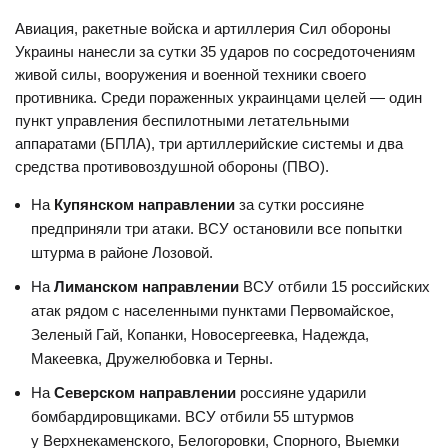
Авиация, ракетные войска и артиллерия Сил обороны
Украины нанесли за сутки 35 ударов по сосредоточениям
живой силы, вооружения и военной техники своего
противника. Среди пораженных украинцами целей — один
пункт управления беспилотными летательными
аппаратами (БПЛА), три артиллерийские системы и два
средства противовоздушной обороны (ПВО).
На
Купянском направлении
за сутки россияне
предприняли три атаки. ВСУ остановили все попытки
штурма в районе Лозовой.
На
Лиманском направлении
ВСУ отбили 15 российских
атак рядом с населенными пунктами Первомайское,
Зеленый Гай, Копанки, Новосергеевка, Надежда,
Макеевка, Дружелюбовка и Терны.
На
Северском направлении
россияне ударили
бомбардировщиками. ВСУ отбили 55 штурмов
у Верхнекаменского, Белогоровки, Спорного, Выемки