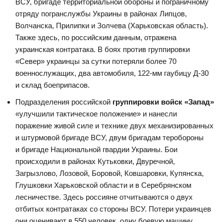
ВСУ, бригаде территориальной обороны и пограничному
отряду погранслужбы Украины в районах Липцов,
Волчанска, Прилипки и Золчева (Харьковская область).
Также здесь, по российским данным, отражена
украинская контратака. В боях против группировки
«Север» украинцы за сутки потеряли более 70
военнослужащих, два автомобиля, 122-мм гаубицу Д-30
и склад боеприпасов.
Подразделения российской
группировки войск «Запад»
«улучшили тактическое положение» и нанесли
поражение живой силе и технике двух механизированных
и штурмовой бригаде ВСУ, двум бригадам теробороны
и бригаде Национальной гвардии Украины. Бои
происходили в районах Кутьковки, Двуречной,
Загрызлово, Лозовой, Боровой, Ковшаровки, Купянска,
Глушковки Харьковской области и в Серебрянском
лесничестве. Здесь россияне отчитываются о двух
отбитых контратаках со стороны ВСУ. Потери украинцев
они оценивают в 550 человек, одну боевую машину