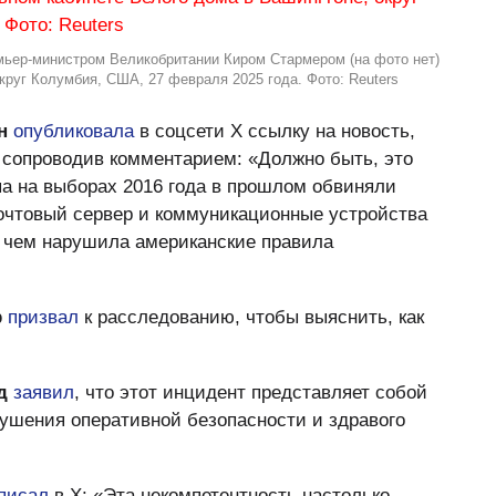
ьер-министром Великобритании Киром Стармером (на фото нет)
круг Колумбия, США, 27 февраля 2025 года. Фото: Reuters
н
опубликовала
в соцсети Х ссылку на новость,
, сопроводив комментарием: «Должно быть, это
а на выборах 2016 года в прошлом обвиняли
почтовый сервер и коммуникационные устройства
, чем нарушила американские правила
р
призвал
к расследованию, чтобы выяснить, как
д
заявил
, что этот инцидент представляет собой
ушения оперативной безопасности и здравого
писал
в Х: «Эта некомпетентность настолько