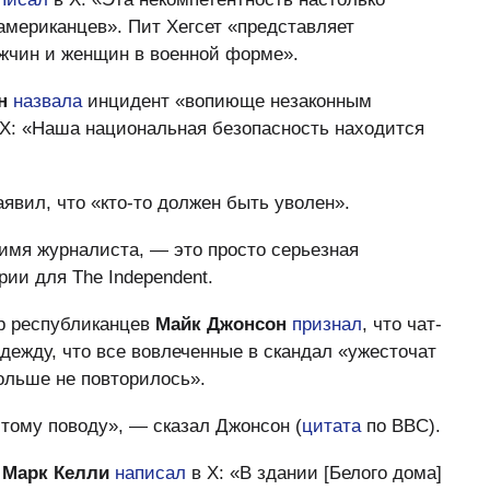
 американцев». Пит Хегсет «представляет
ужчин и женщин в военной форме».
н
назвала
инцидент «вопиюще незаконным
 Х: «Наша национальная безопасность находится
явил, что «кто-то должен быть уволен».
 имя журналиста, — это просто серьезная
ии для The Independent.
р республиканцев
Майк Джонсон
признал
, что чат-
дежду, что все вовлеченные в скандал «
ужесточат
больше не повторилось».
этому поводу», — сказал Джонсон (
цитата
по BBC).
т
Марк Келли
написал
в Х: «В здании [Белого дома]