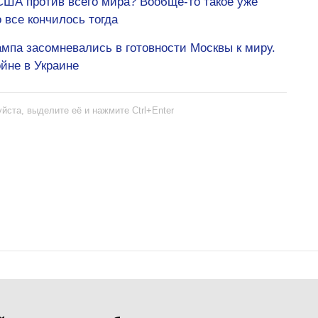
США против всего мира? Вообще-то такое уже
 все кончилось тогда
ампа засомневались в готовности Москвы к миру.
ойне в Украине
йста, выделите её и нажмите Ctrl+Enter