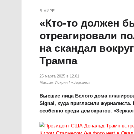
В МИРЕ
«Кто-то должен б
отреагировали п
на скандал вокру
Трампа
25 марта 2025 в 12.01
Максим Искрин
/
«Зеркало»
Высшие лица Белого дома планирова
Signal, куда пригласили журналиста
особенно среди демократов. «Зерка