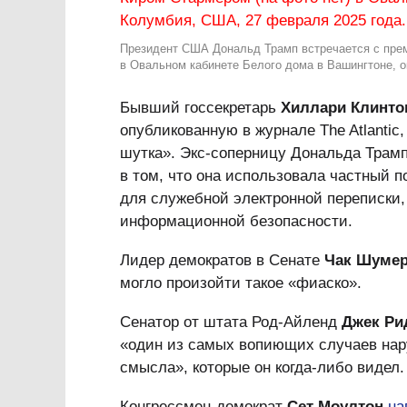
Президент США Дональд Трамп встречается с прем
в Овальном кабинете Белого дома в Вашингтоне, о
Бывший госсекретарь
Хиллари Клинто
опубликованную в журнале The Atlantic
шутка». Экс-соперницу Дональда Трамп
в том, что она использовала частный 
для служебной электронной переписки
информационной безопасности.
Лидер демократов в Сенате
Чак Шуме
могло произойти такое «фиаско».
Сенатор от штата Род-Айленд
Джек Ри
«один из самых вопиющих случаев нар
смысла», которые он когда-либо видел.
Конгрессмен-демократ
Сет Моултон
на