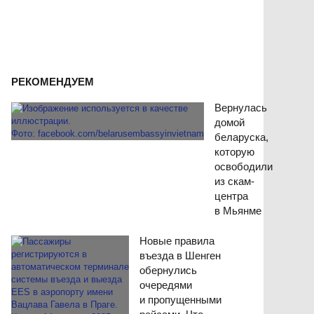
РЕКОМЕНДУЕМ
Вернулась
домой
беларуска,
которую
освободили
из скам-
центра
в Мьянме
Новые правила
въезда в Шенген
обернулись
очередями
и пропущенными