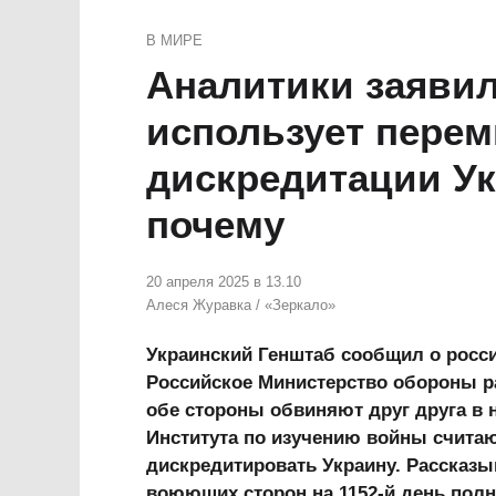
В МИРЕ
Аналитики заявил
использует перем
дискредитации У
почему
20 апреля 2025 в 13.10
Алеся Журавка
/
«Зеркало»
Украинский Генштаб сообщил о росси
Российское Министерство обороны ра
обе стороны обвиняют друг друга в 
Института по изучению войны считаю
дискредитировать Украину. Рассказы
воюющих сторон на 1152-й день полн