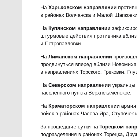
На
Харьковском направлении
противн
в районах Волчанска и Малой Шапковки
На
Купянском направлении
зафиксиро
штурмовые действия противника вблиз
и Петропавловки.
На
Лиманском направлении
произошло
продвинуться вперед вблизи Новомихай
в направлениях Торского, Грековки, Гл
На
Северском направлении
украинцы 
населенного пункта Верхнекаменское.
На
Краматорском направлении
армия 
войск в районах Часова Яра, Ступочек
За прошедшие сутки на
Торецком нап
подразделения в районах Торецка, Дру