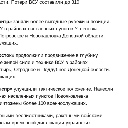
сти. Потери ВСУ составили до 310
ентр»
заняли более выгодные рубежи и позиции,
 в районах населенных пунктов Успеновка,
Петровское и Новопавловка Донецкой области.
лужащих.
осток»
продолжили продвижение в глубину
е живой силе и технике ВСУ в районах
атырь, Отрадное и Поддубное Донецкой области.
ужащих.
непр»
улучшили тактическое положение. Нанесли
ах населенных пунктов Новояковлевка
ничтожены более 100 военнослужащих.
арными беспилотниками, ракетными войсками
нктам временной дислокации украинских