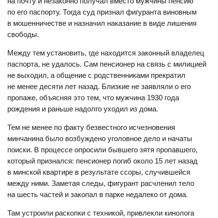
на почту и незаконно получал вместо мужчины пенсию
по его паспорту. Тогда суд признал фигуранта виновным
в мошенничестве и назначил наказание в виде лишения
свободы.
Между тем установить, где находится законный владелец
паспорта, не удалось. Сам пенсионер на связь с милицией
не выходил, а общение с родственниками прекратил
не менее десяти лет назад. Близкие не заявляли о его
пропаже, объясняя это тем, что мужчина 1930 года
рождения и раньше надолго уходил из дома.
Тем не менее по факту безвестного исчезновения
минчанина было возбуждено уголовное дело и начаты
поиски. В процессе опросили бывшего зятя пропавшего,
который признался: пенсионер погиб около 15 лет назад
в минской квартире в результате ссоры, случившейся
между ними. Заметая следы, фигурант расчленил тело
на шесть частей и закопал в парке недалеко от дома.
Там устроили раскопки с техникой, привлекли кинолога