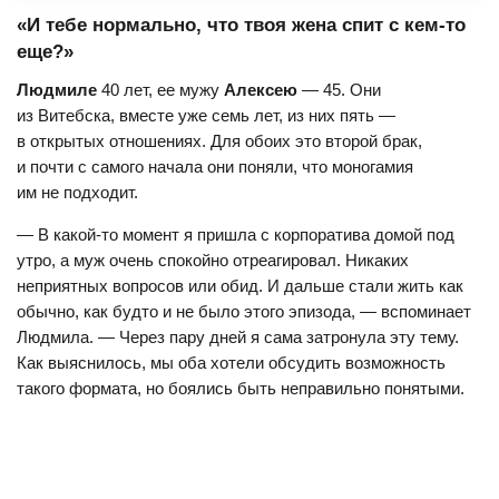
независимым. Пожертвовать любую сумму можно
«И тебе нормально, что твоя жена спит с кем-то
быстро и безопасно через сервис
Donorbox
.
еще?»
Людмиле
40 лет, ее мужу
Алексею
— 45. Они
из Витебска, вместе уже семь лет, из них пять —
в открытых отношениях. Для обоих это второй брак,
и почти с самого начала они поняли, что моногамия
им не подходит.
— В какой-то момент я пришла с корпоратива домой под
утро, а муж очень спокойно отреагировал. Никаких
неприятных вопросов или обид. И дальше стали жить как
обычно, как будто и не было этого эпизода, — вспоминает
Людмила. — Через пару дней я сама затронула эту тему.
Как выяснилось, мы оба хотели обсудить возможность
такого формата, но боялись быть неправильно понятыми.