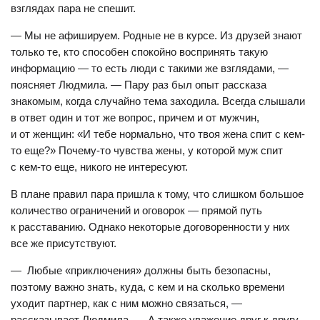
взглядах пара не спешит.
— Мы не афишируем. Родные не в курсе. Из друзей знают
только те, кто способен спокойно воспринять такую
информацию — то есть люди с такими же взглядами, —
поясняет Людмила. — Пару раз был опыт рассказа
знакомым, когда случайно тема заходила. Всегда слышали
Всё о безопасности и ответы на другие вопросы
в ответ один и тот же вопрос, причем и от мужчин,
вы можете узнать
по ссылке
.
и от женщин: «И тебе нормально, что твоя жена спит с кем-
то еще?» Почему-то чувства жены, у которой муж спит
с кем-то еще, никого не интересуют.
В плане правил пара пришла к тому, что слишком большое
количество ограничений и оговорок — прямой путь
к расставанию. Однако некоторые договоренности у них
все же присутствуют.
— Любые «приключения» должны быть безопасны,
поэтому важно знать, куда, с кем и на сколько времени
уходит партнер, как с ним можно связаться, —
рассказывает Людмила. — А также уважение друг к другу