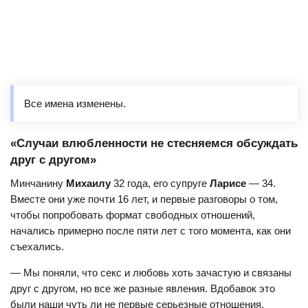
лицензированная терапевтка по вопросам брака и семьи
Рене Дивайн
.
И открытые, и полиаморные отношения связаны
с концепцией «этической немоногамии» (то есть когда
в отношениях участвуют более двух людей, но все
согласны с этим и открыто обсуждают правила и границы).
Все имена изменены.
Разница лишь в том, что «открытость» подразумевает
только секс за пределами устоявшейся пары, а полиамория
«Случаи влюбленности не стесняемся обсуждать
позволяет также иметь и романтическую связь с другими
друг с другом»
людьми — в том числе создание отдельной
самостоятельной пары или вовлечение нового человека
Минчанину
Михаилу
32 года, его супруге
Ларисе
— 34.
или нескольких людей в имеющиеся отношения.
Вместе они уже почти 16 лет, и первые разговоры о том,
чтобы попробовать формат свободных отношений,
В нашем тексте мы рассказываем именно об открытых
начались примерно после пяти лет с того момента, как они
отношениях.
съехались.
— Мы поняли, что секс и любовь хоть зачастую и связаны
друг с другом, но все же разные явления. Вдобавок это
были наши чуть ли не первые серьезные отношения,