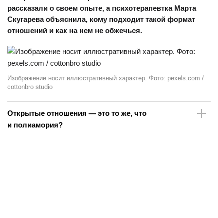
рассказали о своем опыте, а психотерапевтка Марта
Скугарева объяснила, кому подходит такой формат
отношений и как на нем не обжечься.
Изображение носит иллюстративный характер. Фото: pexels.com /
cottonbro studio
Открытые отношения — это то же, что
и полиамория?
Не совсем. Хотя в некоторых аспектах эти понятия похожи,
работают они по разным принципам.
«Открытые отношения — это те, в которых один или оба
партнера хотят иметь сексуальные контакты за пределами
их пары, а полиамория подразумевает возможность
создания интимных, любовных связей с несколькими
людьми», —
объяснила
в интервью Women’s Health