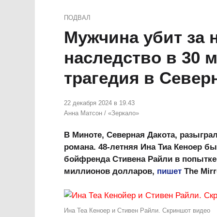
ПОДВАЛ
Мужчина убит за
наследство в 30 
трагедия в Север
22 декабря 2024 в 19.43
Анна Матсон
/
«Зеркало»
В Миноте, Северная Дакота, разыгра
романа. 48-летняя Ина Тиа Кеноер бы
бойфренда Стивена Райли в попытке
миллионов долларов,
пишет
The Mirr
Ина Теа Кеноер и Стивен Райли. Скриншот видео