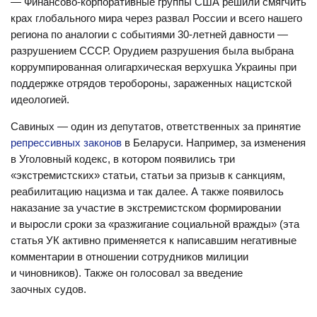
— Финансово-корпоративные группы США решили смягчить
крах глобального мира через развал России и всего нашего
региона по аналогии с событиями 30-летней давности —
разрушением СССР. Орудием разрушения была выбрана
коррумпированная олигархическая верхушка Украины при
поддержке отрядов теробороны, зараженных нацистской
идеологией.
Савиных — один из депутатов, ответственных за принятие
репрессивных законов
в Беларуси. Например, за изменения
в Уголовный кодекс, в котором появились три
«экстремистских» статьи, статьи за призыв к санкциям,
реабилитацию нацизма и так далее. А также появилось
наказание за участие в экстремистском формировании
и выросли сроки за «разжигание социальной вражды» (эта
статья УК активно применяется к написавшим негативные
комментарии в отношении сотрудников милиции
и чиновников). Также он голосовал за введение
заочных судов.