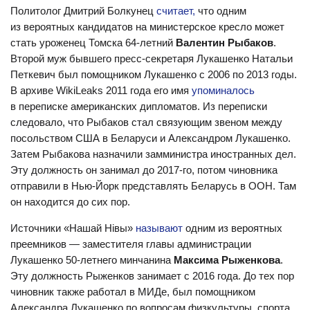
Политолог Дмитрий Болкунец
считает,
что одним
из вероятных кандидатов на министерское кресло может
стать уроженец Томска 64-летний
Валентин Рыбаков
.
Второй муж бывшего пресс-секретаря Лукашенко Натальи
Петкевич был помощником Лукашенко с 2006 по 2013 годы.
В архиве WikiLeaks 2011 года его имя
упоминалось
в переписке американских дипломатов. Из переписки
следовало, что Рыбаков стал связующим звеном между
посольством США в Беларуси и Александром Лукашенко.
Затем Рыбакова назначили замминистра иностранных дел.
Эту должность он занимал до 2017-го, потом чиновника
отправили в Нью-Йорк представлять Беларусь в ООН. Там
он находится до сих пор.
Источники «Нашай Нівы»
называют
одним из вероятных
преемников — заместителя главы администрации
Лукашенко 50-летнего минчанина
Максима Рыженкова
.
Эту должность Рыженков занимает с 2016 года. До тех пор
чиновник также работал в МИДе, был помощником
Александра Лукашенко по вопросам физкультуры, спорта