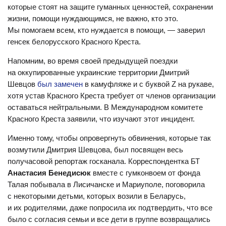
которые стоят на защите гуманных ценностей, сохранении
жизни, помощи нуждающимся, не важно, кто это.
Мы помогаем всем, кто нуждается в помощи, — заверил
генсек белорусского Красного Креста.
Напомним, во время своей предыдущей поездки
на оккупированные украинские территории Дмитрий
Шевцов
был замечен
в камуфляже и с буквой Z на рукаве,
хотя устав Красного Креста требует от членов организации
оставаться нейтральными. В Международном комитете
Красного Креста заявили, что изучают этот инцидент.
Именно тому, чтобы опровергнуть обвинения, которые так
возмутили Дмитрия Шевцова, был посвящен весь
получасовой репортаж госканала. Корреспондентка БТ
Анастасия Бенедисюк
вместе с гумконвоем от фонда
Талая побывала в Лисичанске и Мариуполе, поговорила
с некоторыми детьми, которых возили в Беларусь,
и их родителями, даже попросила их подтвердить, что все
было с согласия семьи и все дети в группе возвращались