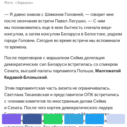
Фото: «Зеркало»
— Я давно знаком с Шимоном Головней, — говорит мне
после окончания встречи Павел Латушко. — С ним
мы познакомились еще в мою бытность сначала вице-
консулом, а затем консулом Беларуси в Белостоке, родном
городе Головни. Сегодня во время встречи мы вспоминали
те времена.
После переговоров с маршалком Сейма делегация
демократических сил Беларуси встретилась со спикером
Сената, высшей палаты парламента Польши,
Малгожатой
Кидавой-Блоньской
.
Этим парламентская часть визита не ограничивалась.
Светлана Тихановская и представители ОПК встретились
с членами комитетов по иностранным делам Сейма
и Сената. После чего кортеж демократического лидера
Беларуси направился на переговоры в Министерство
национального образования и Министерство спорта