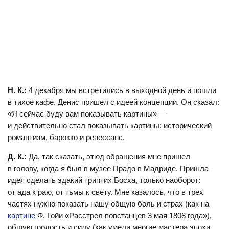
стратегической коммуникации Офиса Светланы
Тихановской, специализируется на формировании
сообщений, разработке кампаний, съемочных процессах.
В прошлом бренд-менеджер, маркетолог, креативный
копирайтер. Работала в сфере социальных
и благотворительных проектов («Имена», Social Weekend).
Н. К.:
4 декабря мы встретились в выходной день и пошли
Настя Костюгова. Фото предоставлено командой Светланы
в тихое кафе. Денис пришел с идеей концепции. Он сказал:
Тихановской. Автор: Павел Кричко
«Я сейчас буду вам показывать картины» —
и действительно стал показывать картины: исторический
Денис Кучинский
(далее по тексту — Д.К.) — старший
романтизм, барокко и ренессанс.
специалист по международным отношениям Офиса
Светланы Тихановской. Выпускник магистерской
Д. К.:
Да, так сказать, этюд обращения мне пришел
программы Дипломатии Университета Витовта Великого
в голову, когда я был в музее Прадо в Мадриде. Пришла
(Каунас, Литва). Ранее работал в сфере бизнес-
идея сделать эдакий триптих Босха, только наоборот:
консалтинга по коммуникационным стратегиям. Принимал
от ада к раю, от тьмы к свету. Мне казалось, что в трех
участие в реализации белорусских гражданских инициатив
частях нужно показать нашу общую боль и страх (как на
и кампаний.
картине
Ф. Гойи «Расстрел повстанцев 3 мая 1808 года»),
общую гордость и силу (как умели многие мастера эпохи