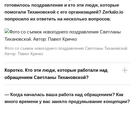
готовилось поздравление и кто эти люди, которые
помогали Тихановской с его организацией? Zerkalo.io
попросило их ответить на несколько вопросов.
Фото со съемок новогоднего поздравления Светланы Тихановской.
Автор: Павел Кричко
Коротко. Кто эти люди, которые работали над
обращением Светланы Тихановской?
Настя Рогатко
(далее по тексту — Н.Р.) — руководитель
— Когда началась ваша работа над обращением? Как
коммуникационного отдела Офиса Тихановской, главный
много времени у вас заняло продумывание концепции?
редактор KYKY.org с 2017 года.
Настя Рогатко. Фото предоставлено командой Светланы
Тихановской. Автор: Павел Кричко
Настя Костюгова
(далее по тексту — Н.К.) — менеджер