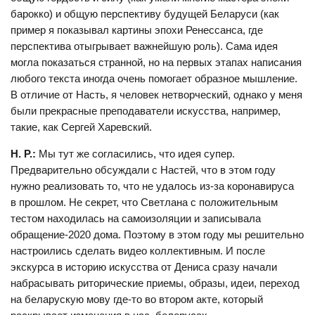
Денис Кучинский (слева). Фото предоставлено командой Светланы
барокко) и общую перспективу будущей Беларуси (как
Тихановской. Автор: Павел Кричко
пример я показывал картины эпохи Ренессанса, где
перспектива отыгрывает важнейшую роль). Сама идея
могла показаться странной, но на первых этапах написания
любого текста иногда очень помогает образное мышление.
В отличие от Насть, я человек нетворческий, однако у меня
были прекрасные преподаватели искусства, например,
такие, как Сергей Харевский.
Н. Р.:
Мы тут же согласились, что идея супер.
Предварительно обсуждали с Настей, что в этом году
нужно реализовать то, что не удалось из-за коронавируса
в прошлом. Не секрет, что Светлана с положительным
тестом находилась на самоизоляции и записывала
обращение-2020 дома. Поэтому в этом году мы решительно
настроились сделать видео коллективным. И после
экскурса в историю искусства от Дениса сразу начали
набрасывать риторические приемы, образы, идеи, переход
на беларускую мову где-то во втором акте, который