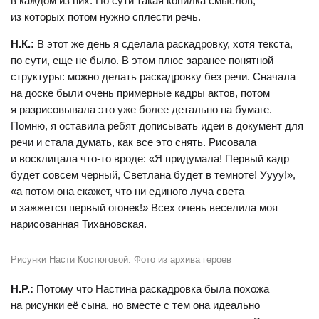
в каждом из них. По сути такая копилка смыслов,
из которых потом нужно сплести речь.
Н.К.:
В этот же день я сделала раскадровку, хотя текста,
по сути, еще не было. В этом плюс заранее понятной
структуры: можно делать раскадровку без речи. Сначала
на доске были очень примерные кадры актов, потом
я разрисовывала это уже более детально на бумаге.
Помню, я оставила ребят дописывать идеи в документ для
речи и стала думать, как все это снять. Рисовала
и восклицала что-то вроде: «Я придумала! Первый кадр
будет совсем черный, Светлана будет в темноте! Уууу!»,
«а потом она скажет, что ни единого луча света —
и зажжется первый огонек!» Всех очень веселила моя
нарисованная Тихановская.
Рисунки Насти Костюговой. Фото из архива героев
Н.Р.:
Потому что Настина раскадровка была похожа
на рисунки её сына, но вместе с тем она идеально