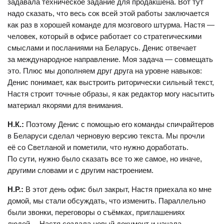
задавала техническое задание для продакшена. Вот тут
надо сказать, что весь сок всей этой работы заключается
как раз в хорошей команде для мозгового штурма. Настя —
человек, который в офисе работает со стратегическими
смыслами и посланиями на Беларусь. Денис отвечает
за международное направление. Моя задача — совмещать
это. Плюс мы дополняем друг друга на уровне навыков:
Денис понимает, как выстроить риторически сильный текст,
Настя строит точные образы, я как редактор могу насытить
материал якорями для внимания.
Н.К.:
Поэтому Денис с помощью его команды спичрайтеров
в Беларуси сделал черновую версию текста. Мы прочли
её со Светланой и пометили, что нужно доработать.
По сути, нужно было сказать все то же самое, но иначе,
другими словами и с другим настроением.
Н.Р.:
В этот день офис был закрыт, Настя приехала ко мне
домой, мы стали обсуждать, что изменить. Параллельно
были звонки, переговоры о съёмках, приглашениях
людей… Настя создала новый документ и начала