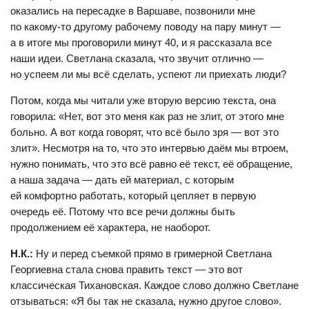
оказались на пересадке в Варшаве, позвонили мне
по какому-то другому рабочему поводу на пару минут —
а в итоге мы проговорили минут 40, и я рассказала все
наши идеи. Светлана сказала, что звучит отлично —
но успеем ли мы всё сделать, успеют ли приехать люди?
Потом, когда мы читали уже вторую версию текста, она
говорила: «Нет, вот это меня как раз не злит, от этого мне
больно. А вот когда говорят, что всё было зря — вот это
злит». Несмотря на то, что это интервью даём мы втроем,
нужно понимать, что это всё равно её текст, её обращение,
а наша задача — дать ей материал, с которым
ей комфортно работать, который цепляет в первую
очередь её. Потому что все речи должны быть
продолжением её характера, не наоборот.
Н.К.:
Ну и перед съемкой прямо в гримерной Светлана
Георгиевна стала снова править текст — это вот
классическая Тихановская. Каждое слово должно Светлане
отзываться: «Я бы так не сказала, нужно другое слово».