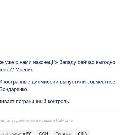
же уже с нами наконец!“» Западу сейчас выгодно
шенко? Мнение
 Иностранные дипмиссии выпустили совместное
 Бондаренко
ливает пограничный контроль
йста, выделите её и нажмите Ctrl+Enter
онный кризис в ЕС
ООН
Санкции
США