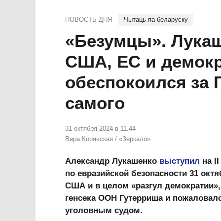
НОВОСТЬ ДНЯ
Чытаць па-беларуску
«Безумцы». Лука
США, ЕС и демокр
обеспокоился за 
самого
31 октября 2024 в 11.44
Вера Корявская
/
«Зеркало»
Александр Лукашенко
выступил
на I
по евразийской безопасности 31 октя
США и в целом «разгул демократии»,
генсека ООН Гутерриша и пожаловал
уголовным судом.