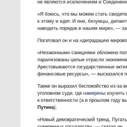
не являются исключением и Соединен
«Я боюсь, что мы можем стать свидет
к этому и идет. И они, безумцы, дела
наводить порядок в нашем мире», — за
Посетовал он и на «деградацию мирово
«Незаконными санкциями обложено по
парализованы целые отрасли экономики
Арестовываются государственные акти
финансовые ресурсы», — высказался п
Также он выразил беспокойство из-за 
уголовном суде, где
намерены
изучить 
к ответственности (а в прошлом году 
Путина
).
«Новый демократический тренд. Пугат
суверенных государств», — сказал он.