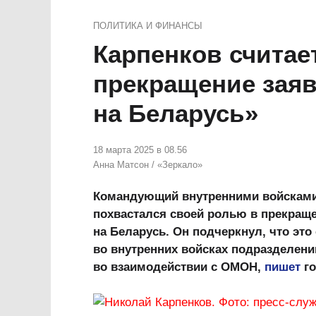
ПОЛИТИКА И ФИНАНСЫ
Карпенков считае
прекращение заяв
на Беларусь»
18 марта 2025 в 08.56
Анна Матсон
/
«Зеркало»
Командующий внутренними войсками
похвастался своей ролью в прекращ
на Беларусь. Он подчеркнул, что эт
во внутренних войсках подразделен
во взаимодействии с ОМОН,
пишет
го