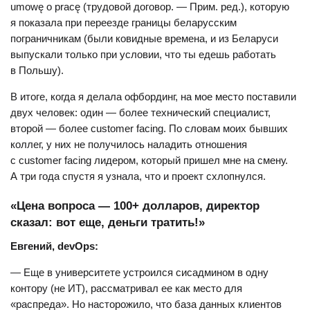
umowę o pracę (трудовой договор. — Прим. ред.), которую
я показала при переезде границы беларусским
пограничникам (были ковидные времена, и из Беларуси
выпускали только при условии, что ты едешь работать
в Польшу).
В итоге, когда я делала офбординг, на мое место поставили
двух человек: один — более технический специалист,
второй — более customer facing. По словам моих бывших
коллег, у них не получилось наладить отношения
с customer facing лидером, который пришел мне на смену.
А три года спустя я узнала, что и проект схлопнулся.
«Цена вопроса — 100+ долларов, директор
сказал: вот еще, деньги тратить!»
Евгений, devOps:
— Еще в университете устроился сисадмином в одну
контору (не ИТ), рассматривал ее как место для
«распреда». Но насторожило, что база данных клиентов