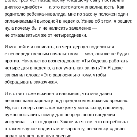
диагноз «диабет» — а это автоматом инвалидность. Как
родителю ребенка-инвалида, мне по закону положен один
оплачиваемый выходной в неделю. Узнав об этом, я решил:
ну, а почему бы и не написать заявление —
не отказываться же от четырехдневки.
Я мог пойти и написать, но черт дернул поделиться
с непосредственным начальством — мол, они же не будут
против. Начальство вознегодовало: «Ты будешь работать
четыре дня в неделю, а получать как за пять?!» Я даже
запомнил слова: «Это равносильно тому, чтобы
обкрадывать заказчика».
Я в ответ тоже вскипел и напомнил, что мне давно
не повышали зарплату под предлогом «сложных времен».
Ну, вот теперь они сложные уже у меня: сыну, например,
нужно поставить помпу для непрерывного введения
инсулина — а это дорого. Закончил я тем, что потребовал
в таком случае поднять мне зарплату, поскольку «давно
пора», и ушел, хлопнув дверью.