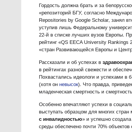
Гордость должна брать и за белорусск
«репозиторий БГУ, согласно Международн
Repositories by Google Scholar, занял
уступив лишь Федеральному университ
22-й в списке лучших вузов Европы. Пр
рейтинг «QS EECA University Rankings 
«стран Развивающейся Европы и Центр
Рассказали и об успехах в
здравоохра
в рейтингах разной свежести и обеспе
Похвастались идеологи и успехами в б
(хотя он
невысок
). Что правда, привед
младенческая смертность и смертность 
Особенно впечатляют успехи в социаль
выступать образцом для многих стран
с инвалидностью
» и успешно создала
среды обеспечено почти 70% объектов