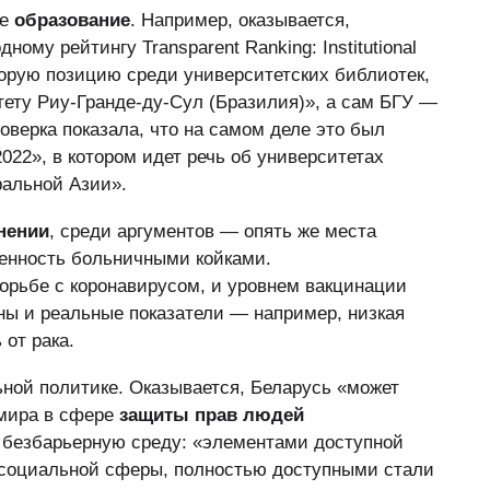
ое
образование
. Например, оказывается,
ому рейтингу Transparent Ranking: Institutional
 вторую позицию среди университетских библиотек,
ету Риу-Гранде-ду-Сул (Бразилия)», а сам БГУ —
оверка показала, что на самом деле это был
2022», в котором идет речь об университетах
альной Азии».
нении
, среди аргументов — опять же места
ченность больничными койками.
орьбе с коронавирусом, и уровнем вакцинации
ены и реальные показатели — например, низкая
от рака.
ной политике. Оказывается, Беларусь «может
 мира в сфере
защиты прав людей
 безбарьерную среду: «элементами доступной
 социальной сферы, полностью доступными стали