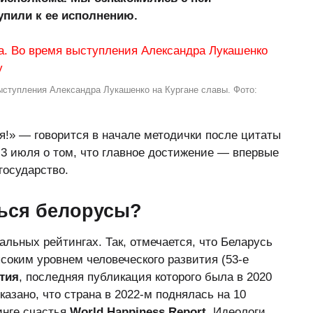
упили к ее исполнению.
ыступления Александра Лукашенко на Кургане славы. Фото:
я!» — говорится в начале методички после цитаты
3 июля о том, что главное достижение — впервые
государство.
ься белорусы?
льных рейтингах. Так, отмечается, что Беларусь
ысоким уровнем человеческого развития (53-е
тия
, последняя публикация которого была в 2020
указано, что страна в 2022-м поднялась на 10
инге счастья
World Happiness Report
. Идеологи