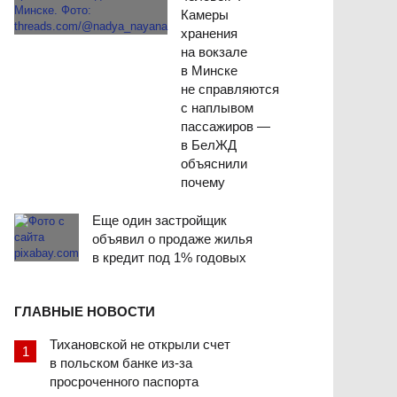
Камеры
хранения
на вокзале
в Минске
не справляются
с наплывом
пассажиров —
в БелЖД
объяснили
почему
Еще один застройщик
объявил о продаже жилья
в кредит под 1% годовых
ГЛАВНЫЕ НОВОСТИ
Тихановской не открыли счет
в польском банке из-за
просроченного паспорта