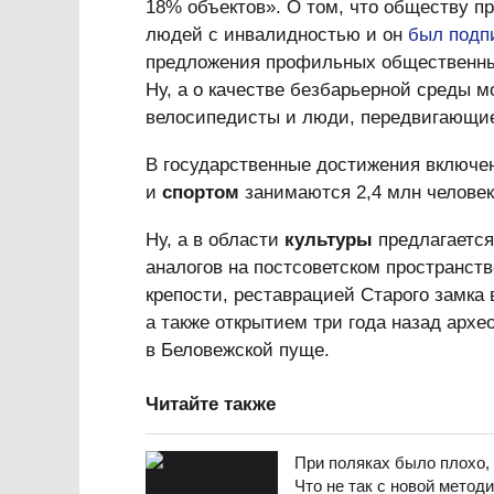
18% объектов». О том, что обществу п
людей с инвалидностью и он
был подп
предложения профильных общественных
Ну, а о качестве безбарьерной среды 
велосипедисты и люди, передвигающие
В государственные достижения включен
и
спортом
занимаются 2,4 млн человек
Ну, а в области
культуры
предлагается
аналогов на постсоветском пространст
крепости, реставрацией Старого замка 
а также открытием три года назад архе
в Беловежской пуще.
Читайте также
При поляках было плохо,
Что не так с новой метод