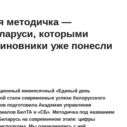
я методичка —
ларуси, которыми
Чиновники уже понесли
иционный ежемесячный «Единый день
мой стали современные успехи белорусского
гов подготовила Академия управления
ериалов БелТА и «СБ». Методичка под названием
Беларусь на современном этапе: цифры
рисполкома. Мы ознакомились с ней