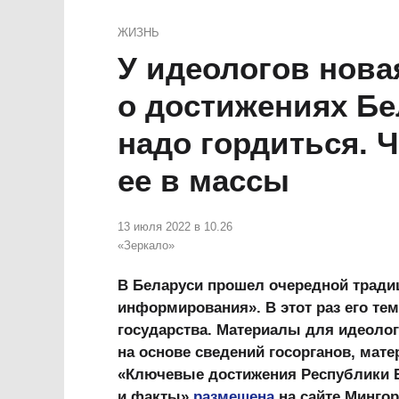
ЖИЗНЬ
У идеологов нова
о достижениях Бе
надо гордиться. 
ее в массы
13 июля 2022 в 10.26
«Зеркало»
В Беларуси прошел очередной трад
информирования». В этот раз его те
государства. Материалы для идеоло
на основе сведений госорганов, мат
«Ключевые достижения Республики 
и факты»
размещена
на сайте Минго