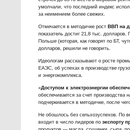
умолчали, что последний индекс испол
за неимением более свежих.
Отмечается в методичке рост
ВВП на д
показатель достиг 21,8 тыс. долларов. 
Польше (которая, как говорят по БТ, чу
долларов, решили не говорить.
Идеологам рассказывают о росте промы
ЕАЭС, об успехах в производстве груз
и энергокомплекса.
«
Доступом к электроэнергии обеспеч
обеспечивается за счет производства 
подчеркивается в методичке, после чег
Не обошлось без сельхозуспехов. По в
входит в число лидеров по
экспорту п
продуктов — масла, сгущенки, сыра, п