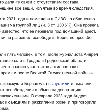
о дела «в связи с отсутствием состава
енщине все вещи, изъятые во время следствия.
рта 2021 года и помещена в СИЗО по обвинению
цизма группой лиц (ч. 3 ст. 130 УК). Она провела
о известно, что ее перевели под домашний арест.
 лично разрешил освободить Борис по просьбе
али пять человек, в том числе журналиста Андрея
ганизовали в Гродно и Гродненской области
 чествованию участников антисоветских
время и после Великой Отечественной войны».
ишковскую и Бернацкую)
выпустили
и выслали
 от освобождения в обмен на депортацию.
заключенными. В феврале 2023 года Андрея
ах к санкциям и разжигании розни и приговорили
жима.