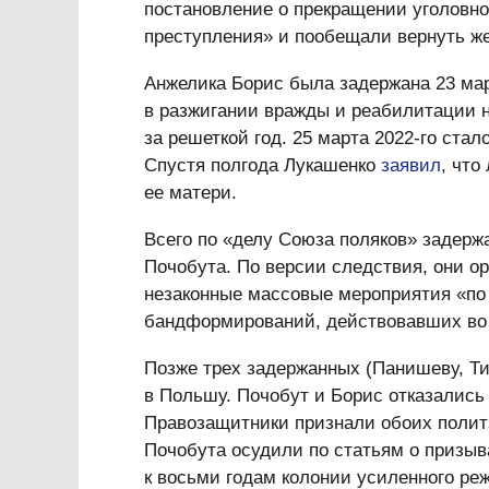
постановление о прекращении уголовног
преступления» и пообещали вернуть ж
Анжелика Борис была задержана 23 ма
в разжигании вражды и реабилитации на
за решеткой год. 25 марта 2022-го стал
Спустя полгода Лукашенко
заявил
, что
ее матери.
Всего по «делу Союза поляков» задерж
Почобута. По версии следствия, они ор
незаконные массовые мероприятия «по
бандформирований, действовавших во 
Позже трех задержанных (Панишеву, Т
в Польшу. Почобут и Борис отказались
Правозащитники признали обоих полит
Почобута осудили по статьям о призыв
к восьми годам колонии усиленного ре