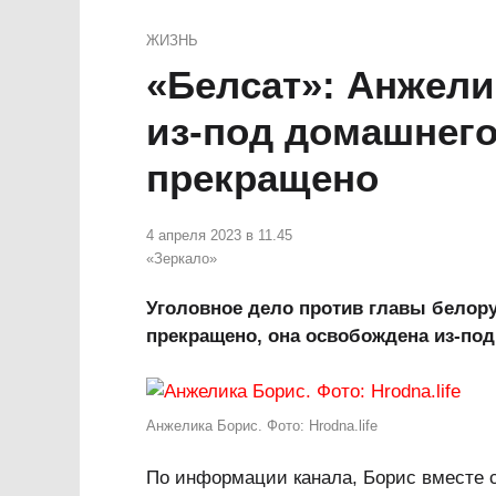
ЖИЗНЬ
«Белсат»: Анжел
из-под домашнего 
прекращено
4 апреля 2023 в 11.45
«Зеркало»
Уголовное дело против главы белор
прекращено, она освобождена из-под
Анжелика Борис. Фото: Нrodna.life
По информации канала, Борис вместе 