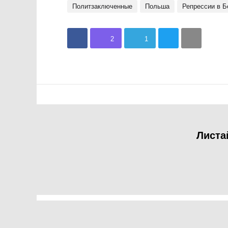
политзаключенные
Польша
репрессии в 
2
1
Листа