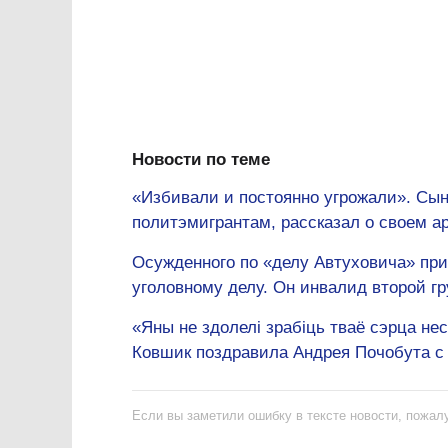
Новости по теме
«Избивали и постоянно угрожали». Сы
политэмигрантам, рассказал о своем а
Осужденного по «делу Автуховича» при
уголовному делу. Он инвалид второй г
«Яны не здолелі зрабіць тваё сэрца н
Ковшик поздравила Андрея Почобута с
Если вы заметили ошибку в тексте новости, пожалу