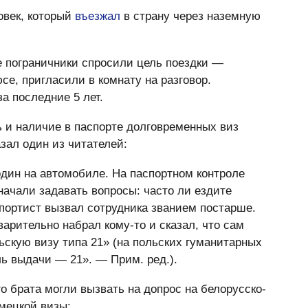
овек, который
въезжал
в страну через наземную
е пограничники спросили цель поездки —
е, пригласили в комнату на разговор.
а последние 5 лет.
ь и наличие в паспорте долговременных виз
зал один из читателей:
один на автомобиле. На паспортном контроле
начали задавать вопросы: часто ли ездите
спортист вызвал сотрудника званием постарше.
арительно набрал кому-то и сказал, что сам
ьскую визу типа 21» (на польских гуманитарных
ль выдачи — 21». — Прим. ред.).
го брата могли вызвать на допрос на белорусско-
емецкой визы: