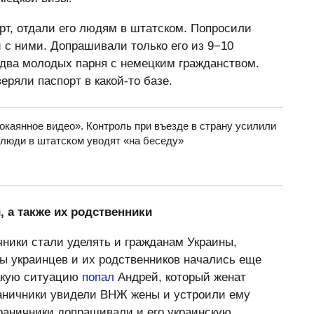
рт, отдали его людям в штатском. Попросили
 с ними. Допрашивали только его из 9−10
 два молодых парня с немецким гражданством.
ряли паспорт в какой-то базе.
окаянное видео». Контроль при въезде в страну усилили
 люди в штатском уводят «на беседу»
, а также их родственники
ники стали уделять и гражданам Украины,
сы украинцев и их родственников начались еще
такую ситуацию
попал
Андрей, который женат
раничники увидели ВНЖ жены и устроили ему
граничники допрашивали и его украинскую