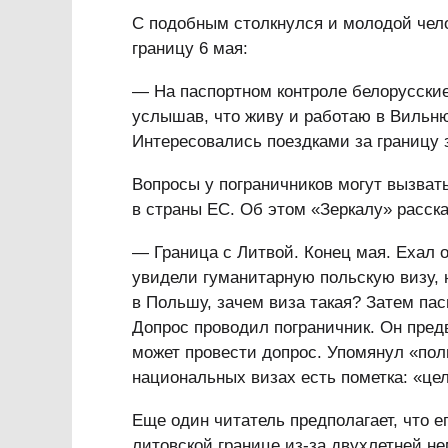
С подобным столкнулся и молодой чел
границу 6 мая:
— На паспортном контроле белорусски
услышав, что живу и работаю в Вильнюс
Интересовались поездками за границу з
Вопросы у пограничников могут вызват
в страны ЕС. Об этом «Зеркалу» расска
— Граница с Литвой. Конец мая. Ехал 
увидели гуманитарную польскую визу, 
в Польшу, зачем виза такая? Затем па
Допрос проводил пограничник. Он предв
может провести допрос. Упомянул «пол
национальных визах есть пометка: «це
Еще один читатель предполагает, что е
литовской границе из-за двухлетней н