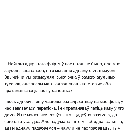
– Нейкага адкрытага флірту ў нас ніколі не было, але мне
заўсёды здавалася, што мы адно аднаму сімпатызуем.
Звычайна мы размаўлялі выключна ў рамках агульных
тусовак, але часам маглі адрэагаваць на сторыс або
пракаментаваць пост у сацсетках.
І вось аднойчы ён у чарговы раз адрэагаваў на маё фота, у
нас завязалася перапіска, і ён прапанаваў папіць каву ў яго
дома. Я не маленькая дзяўчынка і цудоўна разумею, да
чаго гэта ўсё ідзе. Але падумала, што мы абодва вольныя,
адзін аднаму падабаемся – чаму б не паспрабаваць. Тым