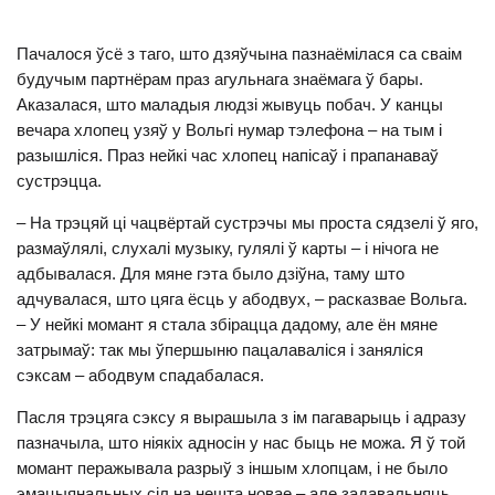
Пачалося ўсё з таго, што дзяўчына пазнаёмілася са сваім
будучым партнёрам праз агульнага знаёмага ў бары.
Аказалася, што маладыя людзі жывуць побач. У канцы
вечара хлопец узяў у Вольгі нумар тэлефона – на тым і
разышліся. Праз нейкі час хлопец напісаў і прапанаваў
сустрэцца.
– На трэцяй ці чацвёртай сустрэчы мы проста сядзелі ў яго,
размаўлялі, слухалі музыку, гулялі ў карты – і нічога не
адбывалася. Для мяне гэта было дзіўна, таму што
адчувалася, што цяга ёсць у абодвух, – расказвае Вольга.
– У нейкі момант я стала збірацца дадому, але ён мяне
затрымаў: так мы ўпершыню пацалаваліся і заняліся
сэксам – абодвум спадабалася.
Пасля трэцяга сэксу я вырашыла з ім пагаварыць і адразу
пазначыла, што ніякіх адносін у нас быць не можа. Я ў той
момант перажывала разрыў з іншым хлопцам, і не было
эмацыянальных сіл на нешта новае – але задавальняць