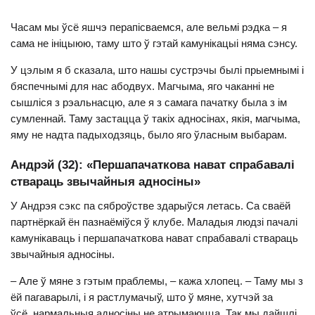
Часам мы ўсё яшчэ перапісваемся, але вельмі рэдка – я
сама не ініцыюю, таму што ў гэтай камунікацыі няма сэнсу.
У цэлым я б сказала, што нашы сустрэчы былі прыемнымі і
бяспечнымі для нас абодвух. Магчыма, яго чаканні не
сышліся з рэальнасцю, але я з самага пачатку была з ім
сумленнай. Таму застацца ў такіх адносінах, якія, магчыма,
яму не надта падыходзяць, было яго ўласным выбарам.
Андрэй (32): «Першапачаткова нават спрабавалі
ствараць звычайныя адносіны»
У Андрэя сэкс па сяброўстве здарыўся летась. Са сваёй
партнёркай ён пазнаёміўся ў клубе. Маладыя людзі пачалі
камунікаваць і першапачаткова нават спрабавалі ствараць
звычайныя адносіны.
– Але ў мяне з гэтым праблемы, – кажа хлопец. – Таму мы з
ёй пагаварылі, і я растлумачыў, што ў мяне, хутчэй за
ўсё, нармальныя адносіны не атрымаюцца. Так мы дайшлі