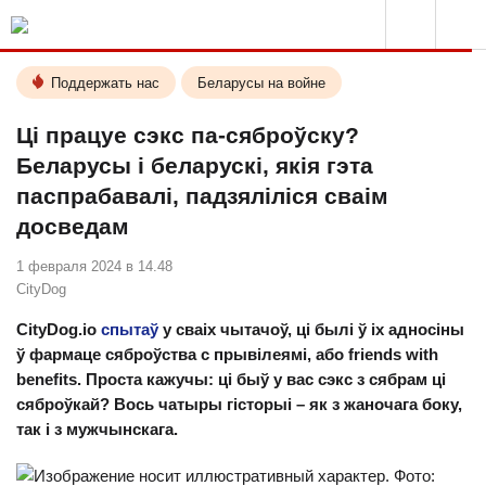
Поддержать нас
Беларусы на войне
Ці працуе сэкс па-сяброўску?
Беларусы і беларускі, якія гэта
паспрабавалі, падзяліліся сваім
досведам
1 февраля 2024 в 14.48
CityDog
CityDog.io
спытаў
у сваіх чытачоў, ці былі ў іх адносіны
ў фармаце сяброўства с прывілеямі, або friends with
benefits. Проста кажучы: ці быў у вас сэкс з сябрам ці
сяброўкай? Вось чатыры гісторыі – як з жаночага боку,
так і з мужчынскага.