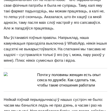
свае фізічныя патрэбы я была не супраць. Таму, калі яму
такі фармат падыходзіць, мы можам працягваць, а калі не,
то лепш усё скончыць. Аказалася, што ён хацеў са мной
адносін, таму пасля маіх слоў настрой у яго сапсаваўся.
Але ж пагадзіўся працягваць.
Мы ўстанавілі пэўныя правілы. Напрыклад, наша
камунікацыя праходзіла выключна ў WhatsApp, ніякія іншыя
сацсеткі не выкарыстоўваліся. На спатканні мы таксама не
хадзілі – сустракаліся толькі ў яго (ну і, можа, пару разоў у
мяне). Плюс ніякіх сумесных фота і відэа.
Почти у половины женщин есть опыт
секса по дружбе. Как сделать так,
чтобы такие отношения работали
Нейкай пэўнай перыядычнасці ў нашых сустрэч не было:
часам мы бачыліся ледзь не праз дзень, а часам і раз на
два-тры тыдні. Нам падабалася бавіць час разам, заўсёды