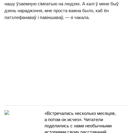
нашу ўзаемную сімпатыю на людзях. А калі ў мяне быў
дзень нараджэння, мне проста важна было, каб ён
патэлефанаваў і павіншаваў, — я чакала.
«Встречались несколько месяцев,
а потом он исчез». Читатели
поделились с нами необычными
историями своих расставаний