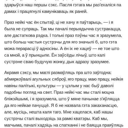
здарыўся наш першы сэкс. Пасля гэтага мы раз’ехаліся па
дамах і працягнулі камунікаваць як раней.
Праз нейкі час ён спытаў, ці не хачу я паўтарыць, — і я
была не супраць. Так мы пачалі перыядычна сустракацца,
але дастаткова рэдка. І толькі праз пэўны час я зразумела,
што больш частыя сустрэчы для яго значылі б, што гэта
можа перарасці ў адносіны. А ён іх не хацеў — не тое што
са мной, а ў прынцыпе. Ён заўсёды лічыў, што калі
сустрэне сваю будучую жонку, дык адразу зразумее.
Акрамя сэксу, мы маглі размаўляць пра што заўгодна:
абмяркоўвалі агульных сяброў, яго працу, маю працу, нейкія
навіны палітыкі, культуры — у цэлым у нас быў даволі
падобны погляд на свет. Праз нейкі час мы сталі моцна
бліжэйшымі, і я зразумела, што ў мяне пачынае з’яўляцца
да яго нейкае пачуццё. Я б не назвала гэта закаханасцю,
але, мусіць, нешта каля таго. Мне хацелася, каб нашы
сустрэчы сталі выходзіць за рамкі кватэры. Каб мы,
магчыма, пачалі хадзіць на спатканні і не баяцца праяўляць