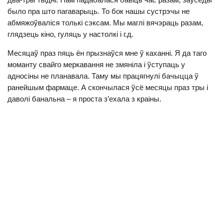
было пра што пагаварыць. То бок нашы сустрэчы не
абмяжоўваліся толькі сэксам. Мы маглі вячэраць разам,
глядзець кіно, гуляць у настолкі і г.д.
Месяцаў праз пяць ён прызнаўся мне ў каханні. Я да таго
моманту свайго меркавання не змяніла і ўступаць у
адносіны не планавала. Таму мы працягнулі бачыцца ў
ранейшым фармаце. А скончылася ўсё месяцы праз тры і
даволі банальна – я проста з’ехала з краіны.