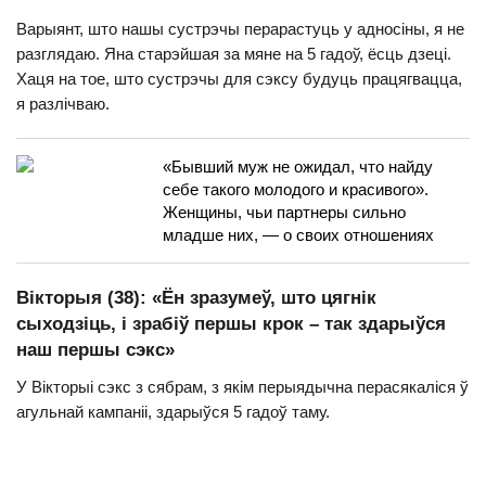
Варыянт, што нашы сустрэчы перарастуць у адносіны, я не
разглядаю. Яна старэйшая за мяне на 5 гадоў, ёсць дзеці.
Хаця на тое, што сустрэчы для сэксу будуць працягвацца,
я разлічваю.
«Бывший муж не ожидал, что найду
себе такого молодого и красивого».
Женщины, чьи партнеры сильно
младше них, — о своих отношениях
Вікторыя (38): «Ён зразумеў, што цягнік
сыходзіць, і зрабіў першы крок – так здарыўся
наш першы сэкс»
У Вікторыі сэкс з сябрам, з якім перыядычна перасякаліся ў
агульнай кампаніі, здарыўся 5 гадоў таму.