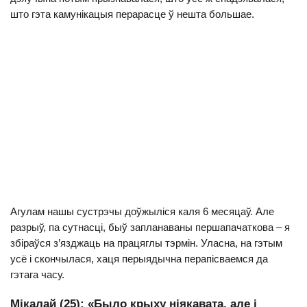
што гэта камунікацыя перарасце ў нешта большае.
Агулам нашы сустрэчы доўжыліся каля 6 месяцаў. Але
разрыў, па сутнасці, быў запланаваны першапачаткова – я
збіраўся з’язджаць на працяглы тэрмін. Уласна, на гэтым
усё і скончылася, хаця перыядычна перапісваемся да
гэтага часу.
Мікалай (25): «Было крыху ніякавата, але і