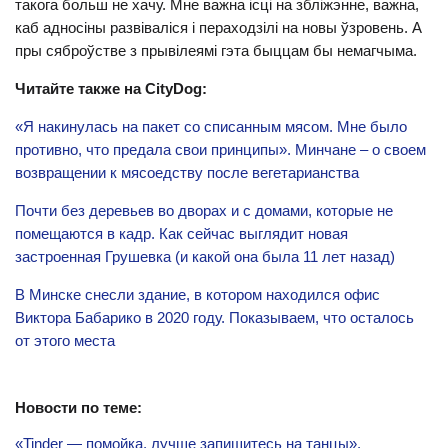
такога больш не хачу. Мне важна ісці на збліжэнне, важна,
каб адносіны развіваліся і пераходзілі на новы ўзровень. А
пры сяброўстве з прывілеямі гэта быццам бы немагчыма.
Читайте также на CityDog:
«Я накинулась на пакет со списанным мясом. Мне было
противно, что предала свои принципы». Минчане – о своем
возвращении к мясоедству после вегетарианства
Почти без деревьев во дворах и с домами, которые не
помещаются в кадр. Как сейчас выглядит новая
застроенная Грушевка (и какой она была 11 лет назад)
В Минске снесли здание, в котором находился офис
Виктора Бабарико в 2020 году. Показываем, что осталось
от этого места
Новости по теме:
«Tinder — помойка, лучше запишитесь на танцы».