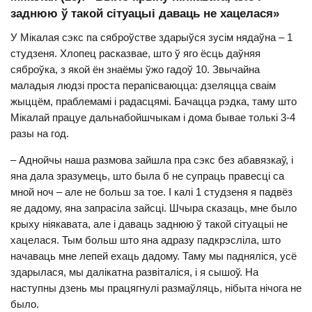
заднюю ў такой сітуацыі даваць не хацелася»
У Мікалая сэкс па сяброўстве здарыўся зусім нядаўна – 1
студзеня. Хлопец расказвае, што ў яго ёсць даўняя
сяброўка, з якой ён знаёмы ўжо гадоў 10. Звычайна
маладыя людзі проста перапісваюцца: дзеляцца сваім
жыццём, праблемамі і радасцямі. Бачацца рэдка, таму што
Мікалай працуе дальнабойшчыкам і дома бывае толькі 3-4
разы на год.
– Аднойчы наша размова зайшла пра сэкс без абавязкаў, і
яна дала зразумець, што была б не супраць правесці са
мной ноч – але не больш за тое. І калі 1 студзеня я падвёз
яе дадому, яна запрасіла зайсці. Шчыра сказаць, мне было
крыху ніякавата, але і даваць заднюю ў такой сітуацыі не
хацелася. Тым больш што яна адразу падкрэсліла, што
начаваць мне лепей ехаць дадому. Таму мы падняліся, усё
здарылася, мы далікатна развіталіся, і я сышоў. На
наступны дзень мы працягнулі размаўляць, нібыта нічога не
было.