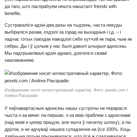
да таго, што паспрабуем нешта накшталт friends with
benefits.
Сустракаліся адзін-два разы на тыдзень, часта некуды
выбіраліся разам, ездзілі за горад на выхадныя і г.д. – і
падчас гэтых паездак паводзілі сябе хутчэй як пара, чым як
сябры. Ды і ў цэлым у нас былі даволі шчырыя адносіны.
Мы падтрымлівалі адзін аднаго, дзяліліся сваімі
хваляваннямі.
Изображение носит иллюстративный характер. Фото: pexels.com /
Andrea Piacquadio
У паўнавартасныя адносіны нашы сустрэчы не перараслі
чыста з-за мяне: па-першае, з-за маіх праблем з адносінамі
(над якімі я цяпер працую, але яшчэ ў пачатку шляху), а па-
другое, я не адчуваў нашага супадзення на ўсе 100%. Хоць
дзяўчына потым прызнавалася, што ўсё ж спадзявалася,