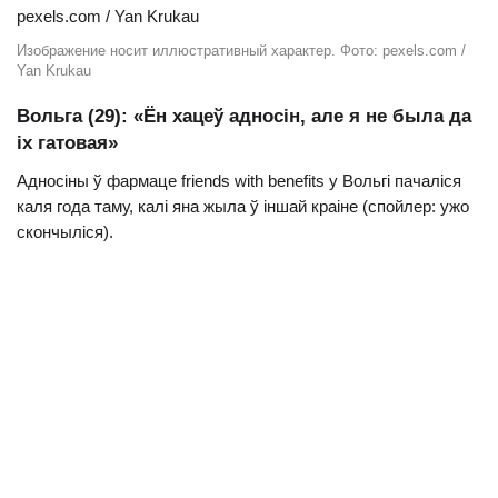
Изображение носит иллюстративный характер. Фото: pexels.com /
Yan Krukau
Вольга (29): «Ён хацеў адносін, але я не была да
іх гатовая»
Адносіны ў фармаце friends with benefits у Вольгі пачаліся
каля года таму, калі яна жыла ў іншай краіне (спойлер: ужо
скончыліся).