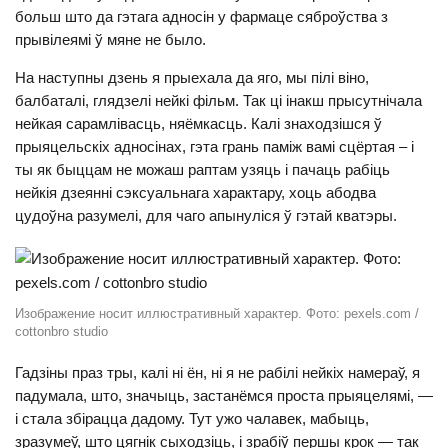
больш што да гэтага адносін у фармаце сяброўства з
прывілеямі ў мяне не было.
На наступны дзень я прыехала да яго, мы пілі віно,
балбаталі, глядзелі нейкі фільм. Так ці інакш прысутнічала
нейкая сарамлівасць, няёмкасць. Калі знаходзішся ў
прыяцельскіх адносінах, гэта грань паміж вамі сцёртая – і
ты як быццам не можаш раптам узяць і пачаць рабіць
нейкія дзеянні сэксуальнага характару, хоць абодва
цудоўна разумелі, для чаго апынуліся ў гэтай кватэры.
Изображение носит иллюстративный характер. Фото: pexels.com /
cottonbro studio
Гадзіны праз тры, калі ні ён, ні я не рабілі нейкіх намераў, я
падумала, што, значыць, застанёмся проста прыяцелямі, —
і стала збірацца дадому. Тут ужо чалавек, мабыць,
зразумеў, што цягнік сыходзіць, і зрабіў першы крок — так