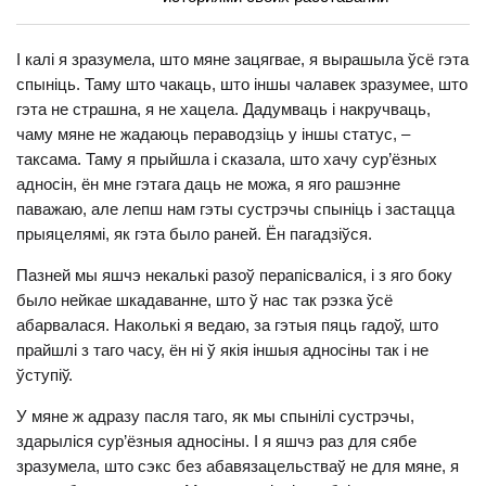
І калі я зразумела, што мяне зацягвае, я вырашыла ўсё гэта
спыніць. Таму што чакаць, што іншы чалавек зразумее, што
гэта не страшна, я не хацела. Дадумваць і накручваць,
чаму мяне не жадаюць пераводзіць у іншы статус, –
таксама. Таму я прыйшла і сказала, што хачу сур’ёзных
адносін, ён мне гэтага даць не можа, я яго рашэнне
паважаю, але лепш нам гэты сустрэчы спыніць і застацца
прыяцелямі, як гэта было раней. Ён пагадзіўся.
Пазней мы яшчэ некалькі разоў перапісваліся, і з яго боку
было нейкае шкадаванне, што ў нас так рэзка ўсё
абарвалася. Наколькі я ведаю, за гэтыя пяць гадоў, што
прайшлі з таго часу, ён ні ў якія іншыя адносіны так і не
ўступіў.
У мяне ж адразу пасля таго, як мы спынілі сустрэчы,
здарыліся сур’ёзныя адносіны. І я яшчэ раз для сябе
зразумела, што сэкс без абавязацельстваў не для мяне, я